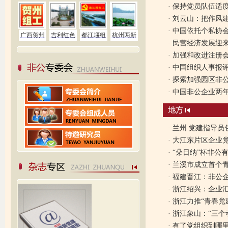
·
保持党员队伍适度
·
刘云山：把作风
·
中国依托个私协会
·
民营经济发展迎
·
加强和改进注册
·
中国组织人事报
·
探索加强园区非
·
中国非公企业两年
·
兰州 党建指导员
·
大江东片区企业
·
“朵日纳”杯非公
·
兰溪市成立首个
·
福建晋江：非公
·
浙江绍兴：企业
·
浙江力推“青春党
·
浙江象山：“三个
·
有了党组织到哪里