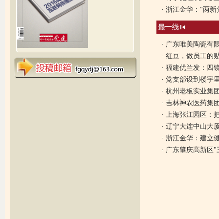
·
浙江金华：“两新
·
广东唯美陶瓷有
·
红豆，做员工的
·
福建优兰发：四镜
·
党支部设到楼宇里
·
杭州老板实业集团
·
吉林神农医药集
·
上海张江园区：
·
辽宁大连中山大
·
浙江金华：建立
·
广东肇庆高新区"