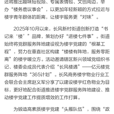
还将推出趣味短视频、专属表情包、文创周边，举
办“楼务鹿议事会”，以更加年轻新颖的方式拉近与
楼宇青年群体的距离，让楼宇服务更“对味”。
2025年10月以来，长风新村街道创新打造“书
记来‘楼’”品牌，策划办好“进楼七件事”。街道
始终将党群服务阵地建设视为楼宇党建的“根基工
程”，努力在垂直社区构建“楼楼有阵地，服务零距
离”的楼宇暖立方。活动邀请辖区新兴领域党组织书
记、楼委会成员代表介绍“长风楼遇”——亿元楼党
群服务阵地“365计划”。长风商务楼宇物业行业工
会联合会主席赵义军分享了以建设楼宇红色物业为目
标，更好地配合街道推进楼宇党群服务阵地建设、推
动楼宇党建工作提质增效的工作打算。
为锻造高素质楼宇党建“头雁队伍”，围绕“政