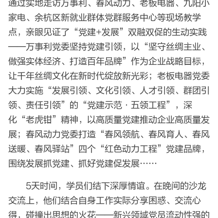
通过实地走访
万事利
、春风动力、老板电器、九阳小
家电、余杭区新就业群体党群服务中心等现场教学
点，亲眼见证了“党建+发展”双融双促的生动实践
——万事利党委坚持党建引领，以“坚守丝绸主业、
做强实体经济、打造百年品牌”作为企业战略目标，
让千年丝绸文化在新时代绽放新光彩；老板电器党委
大力实施“发展引领、文化引领、人才引领、群团引
领、责任引领”的“党建示范·五领工程”，深
化“老虎钳”精神，以高质量党建推动企业高质量发
展；春风动力党委打造“春风领航、春风育人、春风
送暖、春风驿站”四个“
红色动力工程
”党建品牌，
围绕发展抓党建、抓好党建促发展……
5天时间，学员们结下深厚情谊。在晚间的沙龙
交流上，他们结合自身工作实际分享困惑、交流心
得，碰撞出思想的火花——新兴领域党员流动性强的