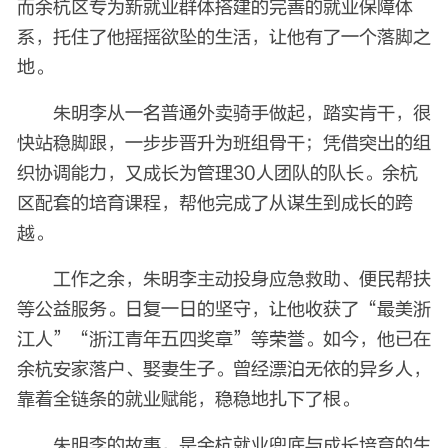
而余杭区专为新就业群体搭建的完善的就业保障体
系，托住了他摇摇欲坠的生活，让他有了一个落脚之
地。
朱明李从一名普通外卖骑手做起，踏实肯干，很
快站稳脚跟，一步步晋升为班组骨干；凭借突出的组
织协调能力，又成长为管理30人团队的队长。余杭
区配套的培育课程，帮他完成了从谋生到成长的跨
越。
工作之余，朱明李主动投身应急救助、便民帮扶
等公益服务。日复一日的坚守，让他收获了“最美浙
江人”“浙江青年五四奖章”等荣誉。如今，他已在
余杭安家落户、娶妻生子。曾经漂泊无依的异乡人，
靠着全链条的就业赋能，稳稳地扎下了根。
朱明李的故事，是余杭就业兜底与成长培育的生