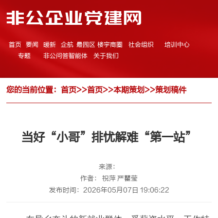
非公企业党建网
首页
要闻
暖新
企航
最园区
楼宇商圈
社会组织
培训中心
专题
非公问答智能体
关于我们
您的当前位置：
首页
>>
首页
>>
本期策划
>>
策划稿件
当好“小哥”排忧解难“第一站”
来源：
作者： 祝萍 严瞿莹
发布时间：2026年05月07日 19:06:22