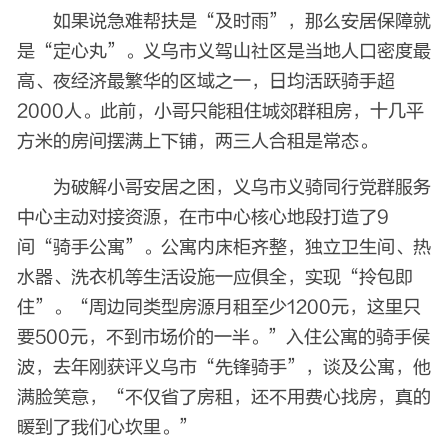
如果说急难帮扶是“及时雨”，那么安居保障就
是“定心丸”。义乌市义驾山社区是当地人口密度最
高、夜经济最繁华的区域之一，日均活跃骑手超
2000人。此前，小哥只能租住城郊群租房，十几平
方米的房间摆满上下铺，两三人合租是常态。
为破解小哥安居之困，义乌市义骑同行党群服务
中心主动对接资源，在市中心核心地段打造了9
间“骑手公寓”。公寓内床柜齐整，独立卫生间、热
水器、洗衣机等生活设施一应俱全，实现“拎包即
住”。“周边同类型房源月租至少1200元，这里只
要500元，不到市场价的一半。”入住公寓的骑手侯
波，去年刚获评义乌市“先锋骑手”，谈及公寓，他
满脸笑意，“不仅省了房租，还不用费心找房，真的
暖到了我们心坎里。”