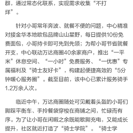
群，通过常态化联系，实现需求收集“不打
烊”。
针对小哥常年奔波、就餐不便的问题，中心精准
对接金华本地欧包品牌山山星野，每日提供10份免
费面包，小哥持卡即可先到先领；为帮小哥节省就餐
开支，中心联动万达商圈40余家商户，推出“一平
米”休息空间、“一小时”免费服务、“一优惠”专
属福利及“骑士友好卡”，构建起便捷高效的“5分
钟暖心服务圈”。截至目前，该中心已累计服务骑手
1.2万余人次。
临近中午，万达商圈随处可见戴着头盔的小哥们
脚踩平衡车、手拎餐袋穿梭在商铺之间，忙碌而有
序。为了让小哥在闲暇之余既能歇脚充电，又能成长
提升，社区就近打造了“骑士学院”。“骑士学