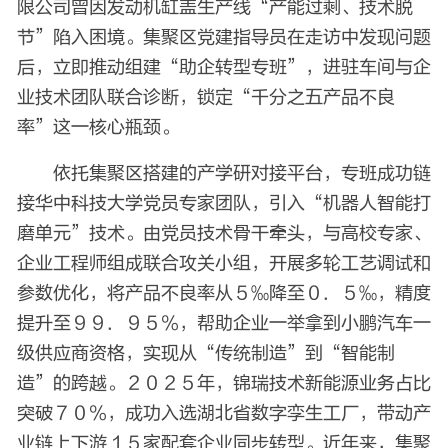
限公司曾因发动机缸盖生产线“产能过剩、技术脱
节”陷入困境。集聚区党建指导员在走访中发现问题
后，立即推动组建“助企转型专班”，进驻车间与企
业技术团队联合诊断，锁定“千分之五产品不良
率”这一核心瓶颈。
依托集聚区搭建的产学研对接平台，专班成功链
接华中科技大学党员专家团队，引入“机器人智能打
磨单元”技术。由党员技术骨干牵头，与高校专家、
企业工程师组成联合攻关小组，开展多轮工艺调试和
参数优化，将产品不良率从５‰降至０．５‰，精度
提升至９９．９５％，帮助企业一举拿到小鹏汽车一
级供应商资格，实现从“传统制造”到“智能制
造”的跨越。２０２５年，锦瑞技术新能源业务占比
突破７０％，成功入选湖北省数字孪生工厂，带动产
业链上下游１５家配套企业同步转型。近年来，集聚