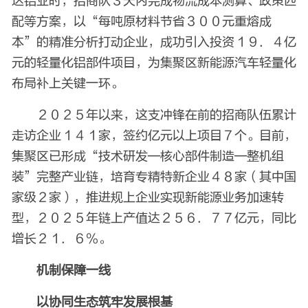
达铝业时，招商队３天内完成物流成本测算、政策匹
配等方案，以“每吨原材料节省３００元重熔成
本”的精准分析打动企业，成功引入投资１９．４亿
元的轻量化铝部件项目，为集聚区新能源汽车轻量化
布局补上关键一环。
２０２５年以来，这支冲锋在前的招商队伍累计
走访企业１４１家，签约亿元以上项目７个。目前，
集聚区已形成“技术研发—核心部件制造—整机组
装”完整产业链，培育专精特新企业４８家（其中国
家级２家），推进规上企业实现新能源业务加速转
型，２０２５年链上产值达２５６．７７亿元，同比
增长２１．６％。
机制保障一线
以协同生态筑牢发展根基