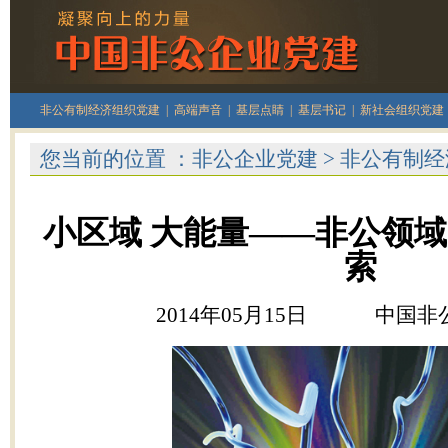
非公有制经济组织党建
|
高端声音
|
基层点睛
|
基层书记
|
新社会组织党建
您当前的位置 ：
非公企业党建
>
非公有制经
小区域 大能量——非公领
索
2014年05月15日
中国非公