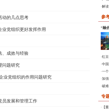
·
解读
参
活动的几点思考
2017年第2期《非公有制企业
“融
企业党组织更好发挥作用
党建》
法、成效与经验
·
红豆
·
中国
理问题研究
·
一个
制企业党组织的作用问题研究
·
加强
·
破难
专
党员发展和管理工作
·
【重