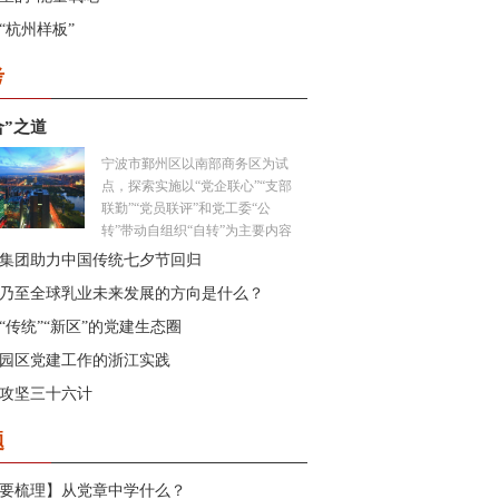
“杭州样板”
考
合”之道
宁波市鄞州区以南部商务区为试
点，探索实施以“党企联心”“支部
联勤”“党员联评”和党工委“公
转”带动自组织“自转”为主要内容
的“三联两转”工作机制，以富有
集团助力中国传统七夕节回归
商务区特色的“开放式党建”有力
乃至全球乳业未来发展的方向是什么？
助推园区发展。...
“传统”“新区”的党建生态圈
园区党建工作的浙江实践
攻坚三十六计
题
要梳理】从党章中学什么？