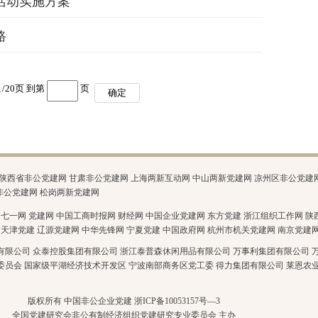
活动实施方案
路
1
/
20
页 到第
页
确定
陕西省非公党建网
甘肃非公党建网
上海两新互动网
中山两新党建网
凉州区非公党建
非公党建网
松岗两新党建网
七一网
党建网
中国工商时报网
财经网
中国企业党建网
东方党建
浙江组织工作网
陕
天津党建
辽源党建网
中华先锋网
宁夏党建
中国政府网
杭州市机关党建网
南京党建
有限公司
众泰控股集团有限公司
浙江泰普森休闲用品有限公司
万事利集团有限公司
委员会
国家级平湖经济技术开发区
宁波南部商务区党工委
得力集团有限公司
莱恩农
版权所有 中国非公企业党建 浙ICP备10053157号—3
全国党建研究会非公有制经济组织党建研究专业委员会 主办