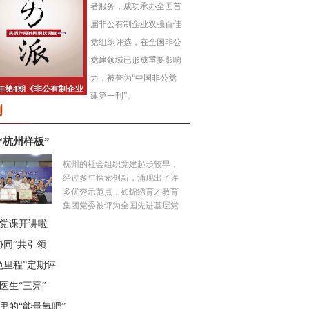
者服务，成功承办全国首
届非公有制企业双强百佳
党组织评选，在全国非公
党建领域已形成重要影响
力，被誉为“中国非公党
建第一刊”。
例
“杭州样板”
杭州的社会组织党建起步较早，
经过多年探索创新，涌现出了许
多优秀示范点，如锦绣育才教育
集团党委被评为全国先进基层党
组织，“凯益荟”被中组部二局确
党课开讲啦
定为直接联系点。社会组织党建
协同”共引领
的“杭州样板”是如何打造的？这
里的社会组织有何特色？本期橙
色里程”定期评
度，带你走进杭州，听一听社会
医生“三亮”
组织的“党建故事”。...
里的“能量氧吧”