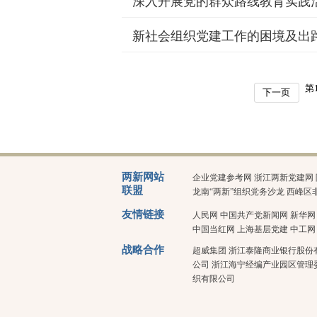
深入开展党的群众路线教育实践
新社会组织党建工作的困境及出
第
下一页
两新网站
企业党建参考网
浙江两新党建网
联盟
龙南“两新”组织党务沙龙
西峰区
友情链接
人民网
中国共产党新闻网
新华网
中国当红网
上海基层党建
中工网
战略合作
超威集团
浙江泰隆商业银行股份
公司
浙江海宁经编产业园区管理
织有限公司