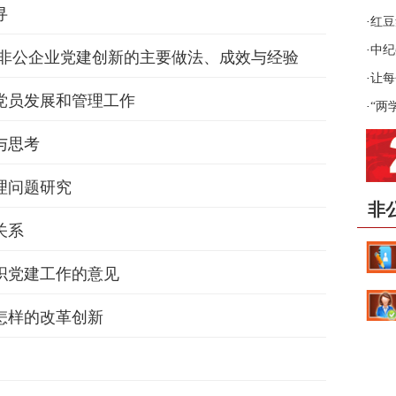
寻
·
红豆
·
中纪
江非公企业党建创新的主要做法、成效与经验
循
·
让每
党员发展和管理工作
·
“两
与思考
理问题研究
非
关系
织党建工作的意见
怎样的改革创新