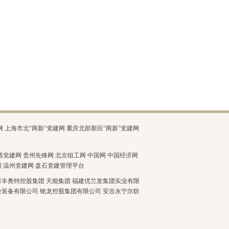
网
上海市北“两新”党建网
重庆北部新区“两新”党建网
西党建网
贵州先锋网
北京组工网
中国网
中国经济网
网
温州党建网
盘石党建管理平台
万丰奥特控股集团
天能集团
福建优兰发集团实业有限
业装备有限公司
铭龙控股集团有限公司
安吉永宁尔纺