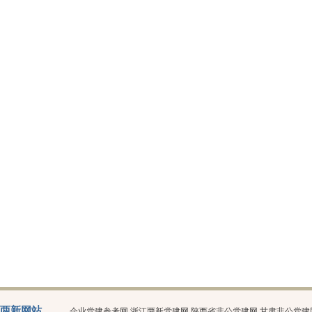
两新网站
企业党建参考网
浙江两新党建网
陕西省非公党建网
甘肃非公党建