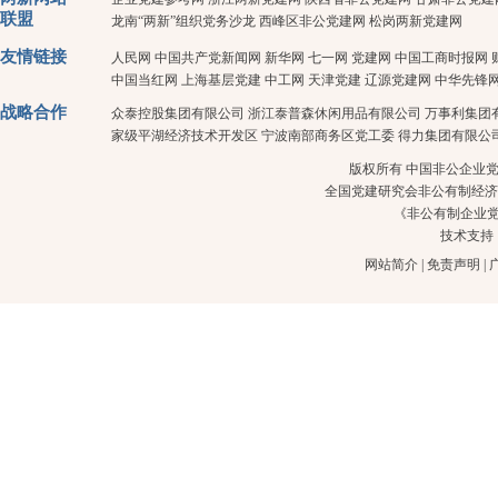
联盟
龙南“两新”组织党务沙龙
西峰区非公党建网
松岗两新党建网
友情链接
人民网
中国共产党新闻网
新华网
七一网
党建网
中国工商时报网
中国当红网
上海基层党建
中工网
天津党建
辽源党建网
中华先锋
战略合作
众泰控股集团有限公司
浙江泰普森休闲用品有限公司
万事利集团
家级平湖经济技术开发区
宁波南部商务区党工委
得力集团有限公
版权所有 中国非公企业党建 
全国党建研究会非公有制经济
《非公有制企业
技术支持
网站简介
|
免责声明
|