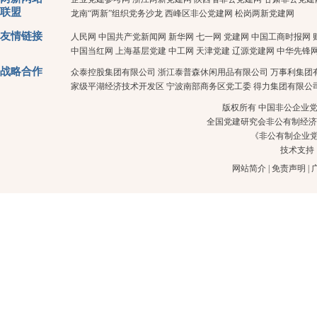
联盟
龙南“两新”组织党务沙龙
西峰区非公党建网
松岗两新党建网
友情链接
人民网
中国共产党新闻网
新华网
七一网
党建网
中国工商时报网
中国当红网
上海基层党建
中工网
天津党建
辽源党建网
中华先锋
战略合作
众泰控股集团有限公司
浙江泰普森休闲用品有限公司
万事利集团
家级平湖经济技术开发区
宁波南部商务区党工委
得力集团有限公
版权所有 中国非公企业党建 
全国党建研究会非公有制经济
《非公有制企业
技术支持
网站简介
|
免责声明
|