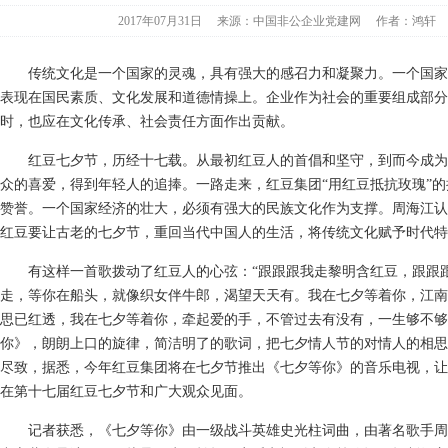
2017年07月31日
来源：中国非公企业党建网
作者：鸿轩
传统文化是一个国家的灵魂，具有强大的感召力和凝聚力。一个国家
表现在国民素质、文化发展和道德情操上。企业作为社会的重要组成部分
时，也应在文化传承、社会责任方面作出贡献。
红豆七夕节，历经十七载。从最初红豆人的首倡和坚守，到而今成为“
众的喜爱，得到年轻人的追捧。一路走来，红豆集团“用红豆抵抗玫瑰”
赞誉。一个国家经济的壮大，必须有强大的民族文化作为支撑。周海江认
红豆要让古老的七夕节，重回当代中国人的生活，将传统文化赋予时代特
有这样一首歌拨动了红豆人的心弦：“跟跟跟我走黎明含红豆，跟跟
走，等你在船头，就像织女伴牛郎，渴望天天有。我在七夕等着你，江南
思已红透，我在七夕等着你，牵起爱的手，不管过去有没有，一生够不够
你》，朗朗上口的旋律，简洁明了的歌词，把七夕情人节的对情人的相思
尽致，据悉，今年红豆集团将在七夕节推出《七夕等你》的音乐电视，让
在第十七届红豆七夕节和广大观众见面。
记者获悉，《七夕等你》由一级战斗英雄史光柱词曲，由著名歌手周