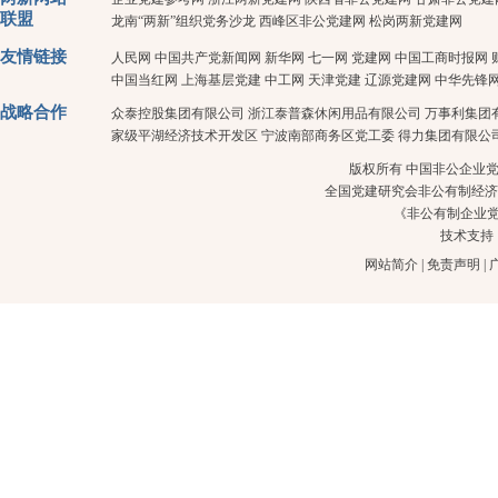
联盟
龙南“两新”组织党务沙龙
西峰区非公党建网
松岗两新党建网
友情链接
人民网
中国共产党新闻网
新华网
七一网
党建网
中国工商时报网
中国当红网
上海基层党建
中工网
天津党建
辽源党建网
中华先锋
战略合作
众泰控股集团有限公司
浙江泰普森休闲用品有限公司
万事利集团
家级平湖经济技术开发区
宁波南部商务区党工委
得力集团有限公
版权所有 中国非公企业党建 
全国党建研究会非公有制经济
《非公有制企业
技术支持
网站简介
|
免责声明
|