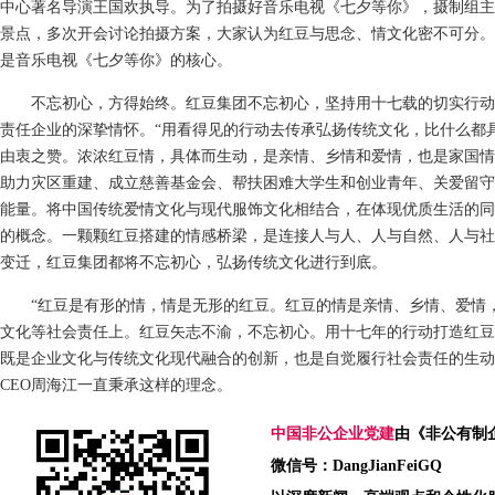
中心著名导演王国欢执导。为了拍摄好音乐电视《七夕等你》，摄制组主
景点，多次开会讨论拍摄方案，大家认为红豆与思念、情文化密不可分。
是音乐电视《七夕等你》的核心。
不忘初心，方得始终。红豆集团不忘初心，坚持用十七载的切实行动
责任企业的深挚情怀。“用看得见的行动去传承弘扬传统文化，比什么都具
由衷之赞。浓浓红豆情，具体而生动，是亲情、乡情和爱情，也是家国情
助力灾区重建、成立慈善基金会、帮扶困难大学生和创业青年、关爱留守
能量。将中国传统爱情文化与现代服饰文化相结合，在体现优质生活的同
的概念。一颗颗红豆搭建的情感桥梁，是连接人与人、人与自然、人与社
变迁，红豆集团都将不忘初心，弘扬传统文化进行到底。
“红豆是有形的情，情是无形的红豆。红豆的情是亲情、乡情、爱情
文化等社会责任上。红豆矢志不渝，不忘初心。用十七年的行动打造红豆
既是企业文化与传统文化现代融合的创新，也是自觉履行社会责任的生动
CEO周海江一直秉承这样的理念。
中国非公企业党建
由《非公有制
微信号：DangJianFeiGQ