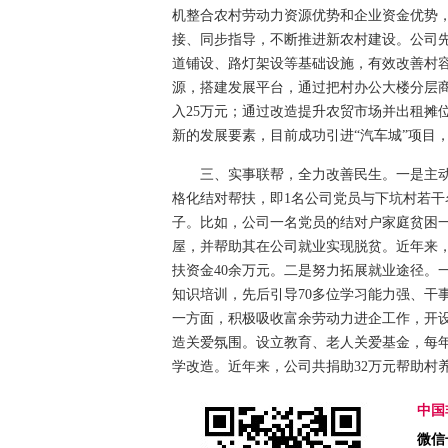
机整合农村劳动力资源优势和企业资金优势
接、同步指导，不断推进新农村建设。公司先
道铺设、路灯架设等基础设施，有效改善村
源，搭建发展平台，通过把村办公大楼分层
入25万元；通过改造提升农贸市场并出租摊
新的发展要素，目前成功引进“汽车城”项目
三、实事联帮，全力改善民生。一是主动开
格化结对帮扶，即1名公司党员与下坑村若
子。比如，公司一名党员的结对户家庭贫困
屋，并帮助其在公司就业实现脱贫。近年来，
扶资金40余万元。二是努力拓展就业途径。
知识培训，先后引导70多位学习能力强、干
一方面，积极吸收富余劳动力进企工作，开设
造关爱氛围。设立教育、老人关爱基金，每
学改造。近年来，公司共捐助32万元帮助村养
中国
微信号