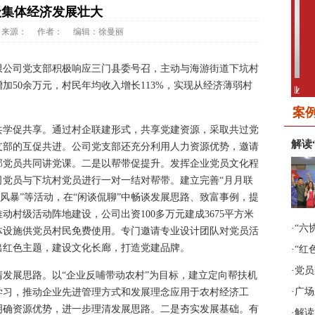
级集体经济发展壮大
来源：
作者：
编辑：徐曼丽
限公司党支部积极响应三门县委号召，主动与海游街道下坑村
加50余万元，村民年均收入增长113%，实现从经济薄弱村
2017年第3期《非公有制企业
20
党建》
案
学促共享。通过村企联建形式，共享党建资源，采取共过党
解读
支部的互促共进。公司党支部还充分利用人力资源优势，邀请
部党员共同讲党课。二是以帮带促提升。发挥企业党员文化程
司党员与下坑村党员进行一对一结对帮带。建立完善“月月联
脑风暴”等活动，在“闲谈侃聊”中畅谈发展思路、致富事例，提
村级活动阵地建设，公司出资100多万元建成3675平方米
·
“六
体设施供党员村民免费使用。专门邀请专业设计团队对党员活
2017年第5期《非公有制企业
20
出红色主题，建设文化长廊，打造党建品牌。
·
“红
党建》
·
党员
展思路。以“企业反哺带动农村”为目标，建立定向帮扶机
·
广场
学习，推动企业先进管理方式和发展理念应用于农村经济工
明确资源优势，进一步理清发展思路。二是夯实发展基础。有
·
解读