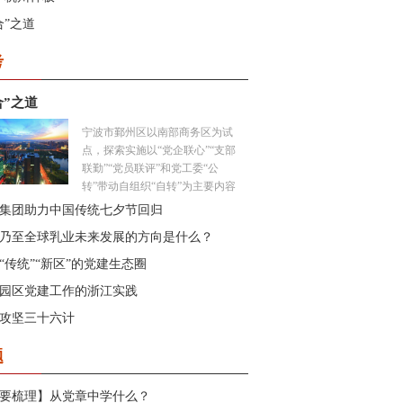
合”之道
考
合”之道
宁波市鄞州区以南部商务区为试
点，探索实施以“党企联心”“支部
联勤”“党员联评”和党工委“公
转”带动自组织“自转”为主要内容
的“三联两转”工作机制，以富有
集团助力中国传统七夕节回归
商务区特色的“开放式党建”有力
乃至全球乳业未来发展的方向是什么？
助推园区发展。...
“传统”“新区”的党建生态圈
园区党建工作的浙江实践
攻坚三十六计
题
要梳理】从党章中学什么？