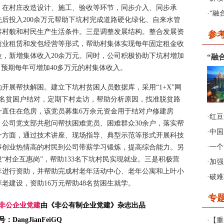
，在村庄改造设计、施工、验收等环节，同步介入、同步承
·
“融
后投入200余万元帮助下坑村完成道路硬化绿化、自来水管
容村貌和村民生产生活条件。三是调整发展结构。整合发展资
参
商业租赁和发包经营等形式，帮助村集体实现每年固定租金收
2017年第2期《非公有制企业
位，新增集体收入20余万元。同时，公司积极协助下坑村增加
“融
党建》
，预期每年可增加40多万元的村集体收入。
展帮扶解困。建立下坑村贫困人员数据库，采用“1+X”网
干名贫困户结对，定期下村走访，帮助分析原因，找准脱贫路
一直住在危房，该党员募集6万余元资金用于结对户修建房
·
红豆
公司党支部共慰问帮扶困难党员、困难群众30余户，落实帮
·
中国
一方面，通过技术讲座、现场指导、典型示范等形式开展科技
·
一个
事创业热情高的村民到公司带薪学习锻炼，提高综合能力。另
“村企互惠岗”，帮助133名下坑村民实现就业。三是积极营
·
加强
年进行资助，并帮助完成村老年活动中心、老年公寓和上叶小
·
破难
老建设，资助16万元帮助48名贫困生就学。
专
非公企业党建
由《非公有制企业党建》杂志出品
：DangJianFeiGQ
·
【重