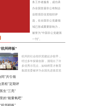
务工作者服务，成功承
办全国首届非公有制企
业双强百佳党组织评
选，在全国非公党建领
域已形成重要影响力，
17年第4期《非公有制企业
被誉为“中国非公党建第
党建》
例
一刊”。
“杭州样板”
杭州的社会组织党建起步较早，
经过多年探索创新，涌现出了许
多优秀示范点，如锦绣育才教育
集团党委被评为全国先进基层党
组织，“凯益荟”被中组部二局确
协同”共引领
定为直接联系点。社会组织党建
17年第1期《非公有制企业
色里程”定期评
党建》
的“杭州样板”是如何打造的？这
里的社会组织有何特色？本期橙
医生“三亮”
度，带你走进杭州，听一听社会
里的“能量氧吧”
组织的“党建故事”。...
“杭州样板”