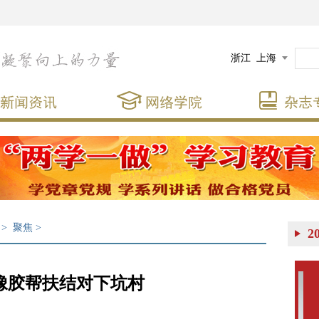
浙江
上海
>
聚焦
>
2
橡胶帮扶结对下坑村