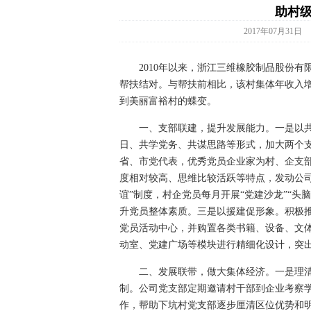
助村
2017年07月31日
2010年以来，浙江三维橡胶制品股份有
帮扶结对。与帮扶前相比，该村集体年收入增
到美丽富裕村的蝶变。
一、支部联建，提升发展能力。一是以共
日、共学党务、共谋思路等形式，加大两个
省、市党代表，优秀党员企业家为村、企支
度相对较高、思维比较活跃等特点，发动公
谊”制度，村企党员每月开展“党建沙龙”“头
升党员整体素质。三是以援建促形象。积极推动
党员活动中心，并购置各类书籍、设备、文
动室、党建广场等模块进行精细化设计，突
二、发展联带，做大集体经济。一是理清发
制。公司党支部定期邀请村干部到企业考察
作，帮助下坑村党支部逐步厘清区位优势和