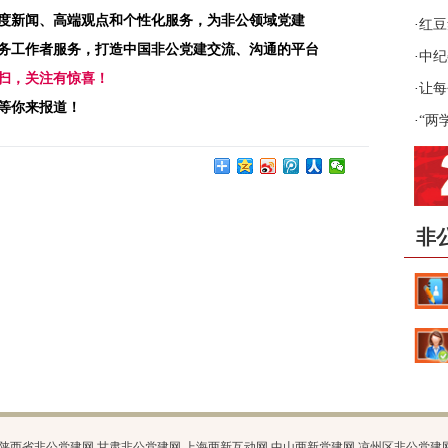
度新闻、高端观点和个性化服务，为非公领域党建
·
红豆
务工作者服务，打造中国非公党建交流、沟通的平台
·
中纪
扫，关注有惊喜！
循
·
让每
等你来报道！
·
“两
非
陕西省非公党建网
甘肃非公党建网
上海两新互动网
中山两新党建网
凉州区非公党建