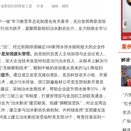
江省委组织部两新工委
作者：
编辑：楼昕
一做”学习教育常态化制度化有关要求，充分发挥两新党组
”行动为抓手，凝聚两新组织治水剿劣合力，全力助推全市52
2017年第2期《非公有制企业
2017年第3期《非公有制企业
党建》
党建》
案
治”。经过前期排摸确定100家用水排水能耗较大的企业作
一是加强源头管理。
由党组织负责人主动加强与企业出资人、
解读
念，加大企业技术改造特别是治污治水投入，从根本上解决污
“无铬鞣制技术”，鞣制中铬的添加量从原来的7g/L降低到
术提升。
通过成立攻坚克难自查队、党员科技攻关小组、开展
技术，减少污水排放。浙江联鑫板材公司党支部创新开展党
工建议，采纳治水改善技术，帮助企业提升用水效率35%，年
·
“六
依托“三联三会”等制度，打通管理层与党员职工的联系通道，
2017年第4期《非公有制企业
2017年第5期《非公有制企业
会为“治水剿劣”建言献策。组建“摘帽攻坚队”，对企业周边
·
“红
党建》
党建》
工作，建立参与治水剿劣长效机制。许村镇发挥“支部建在连
·
党员
河道上建立治水剿劣攻坚临时党支部18个，将责任落实到一
·
广场
·
解读