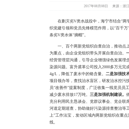
2017年08月08日
来源：浙
在剿灭劣V类水战役中，海宁市结合“两学
织党建引领和党员先锋模范作用，以“百千万
条劣V类水体“摘帽”。
一、百个两新党组织自查自治，推动点上“
为重点，由企业党组织带头开展自查自治。
经营管理层沟通，引导企业增强绿色发展理
染源问题。富升裘革公司投入2000多万元完成
4g/L，降低了废水中的铬含量。
二是加强技
项目领办等，查找治水盲区，研发治水控污
员“改善件”提案制度，广泛收集一线党员员
减少废水排放17万吨。
三是加强机制建设
。
充分利用民主恳谈会、党群议事会、党企联席
河道定期巡查，协助做好污染源排查整治等
上”工作法宝，发动区域内两新党组织在重点
线。