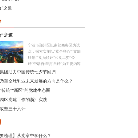
合”之道
考
合”之道
宁波市鄞州区以南部商务区为试
点，探索实施以“党企联心”“支部
联勤”“党员联评”和党工委“公
转”带动自组织“自转”为主要内容
的“三联两转”工作机制，以富有
集团助力中国传统七夕节回归
商务区特色的“开放式党建”有力
乃至全球乳业未来发展的方向是什么？
助推园区发展。...
“传统”“新区”的党建生态圈
园区党建工作的浙江实践
攻坚三十六计
题
要梳理】从党章中学什么？