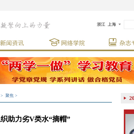
浙江
上海
>
聚焦
>
2
织助力劣V类水“摘帽”