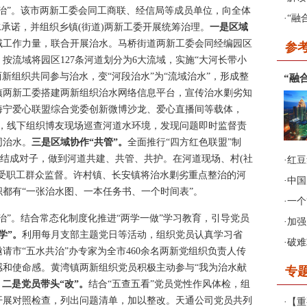
”。该市两新工委会同工商联、经信局等成员单位，向全体
·
“融
水承诺，并组织乡镇(街道)两新工委开展统筹治理。
一是区域
域工作力量，联合开展治水。马桥街道两新工委会同经编园区
参
按流域将园区127条河道划分为6大流域，实施“大河长带小
2017年第1期《非公有制企业
两新组织共同参与治水，变“河段治水”为“流域治水”，形成整
“融
党建》
镇两新工委搭建两新组织治水网络信息平台，宣传治水剿劣知
海宁爱心联盟综合党委创新微博沙龙、爱心直播间等载体，
论，线下组织博友现场巡查河道水环境，发现问题即时监督责
同治水。
三是区域协作
“
共管
”
。
全面推行“四方红色联盟”制
社区)结成对子，做到河道共建、共管、共护。在河道现场、村(社
·
红豆
接受职工群众监督。许村镇、长安镇将治水剿劣重点整治的河
·
中国
都有“一张治水图、一本任务书、一个时间表”。
·
一个
”。结合常态化制度化推进“两学一做”学习教育，引导党员
·
加强
学
”
。
利用每月支部主题党日等活动，组织党员认真学习省
·
破难
请市“五水共治”办专家为全市460余名两新党组织负责人传
感和使命感。黄湾镇两新组织党员积极主动参与“我为治水献
专
。
二是党员带头
“
改
”
。
结合“五查五看”党员党性作风体检，组
开展对照检查，列出问题清单，加以整改。天通公司党员共列
·
【重