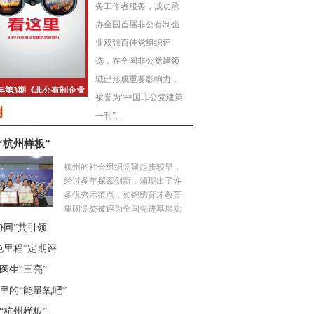
务工作者服务，成功承
办全国首届非公有制企
业双强百佳党组织评
选，在全国非公党建领
域已形成重要影响力，
被誉为“中国非公党建第
例
一刊”。
“杭州样板”
杭州的社会组织党建起步较早，
经过多年探索创新，涌现出了许
多优秀示范点，如锦绣育才教育
集团党委被评为全国先进基层党
组织，“凯益荟”被中组部二局确
协同”共引领
定为直接联系点。社会组织党建
色里程”定期评
的“杭州样板”是如何打造的？这
里的社会组织有何特色？本期橙
医生“三亮”
度，带你走进杭州，听一听社会
里的“能量氧吧”
组织的“党建故事”。...
“杭州样板”