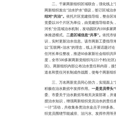
二、千家两新组织区域联合，强化线上“治
两新组织发出“治水护水”倡议，签订区域治
结对
“
共治
”
。
依托片区党建指导组，整合区
党委以16个片区为单位，由党建指导组牵头，
河长”分流域治水机制，发动园区内100多家
体推进模式。
二是区域信息
“
共享
”
。
依托市
识，实时更新治水信息。该市两新工委指导
以“互联网+治水”的理念，线上开展话题讨
任河长单位整改，推进60余家新社会组织共
度，全市500多家两新党组织与221个村(
区)、两新组织内部公布治水责任和内容，
道名和责任河长制成作战图，使每个两新组织
三、万名两新党员同心协力，实现面上“治
积极在治水剿劣中发挥作用。
一是党员带头
“
委、市委关于治水剿劣等相关决策部署，并邀
授治水知识，增强两新组织党员治水的责任
一计”活动，共收集各类治水金点子100多条
织党员围绕节能减排、治污水、发挥作用等