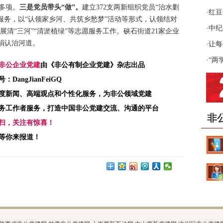
多项。
三是党员带头
“
做
”
。
建立372支两新组织党员“治水剿
·
红豆
愿服务，以“认领家乡河、共筑乡愁梦”活动等形式，认领结对
·
中纪
展清“三河”“清淤植绿”等志愿服务工作。硖石街道21家企业
认捐认治河道。
循
·
让每
·
“两
非公企业党建
由《非公有制企业党建》杂志出品
：DangJianFeiGQ
度新闻、高端观点和个性化服务，为非公领域党建
务工作者服务，打造中国非公党建交流、沟通的平台
非
扫，关注有惊喜！
等你来报道！