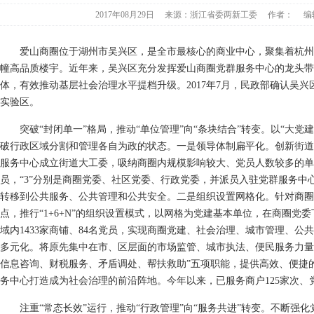
2017年08月29日
来源：浙江省委两新工委
作者：
编
爱山商圈位于湖州市吴兴区，是全市最核心的商业中心，聚集着杭州大
幢高品质楼宇。近年来，吴兴区充分发挥爱山商圈党群服务中心的龙头带
体，有效推动基层社会治理水平提档升级。2017年7月，民政部确认吴
实验区。
突破“封闭单一”格局，推动“单位管理”向“条块结合”转变。以“大党
破行政区域分割和管理各自为政的状态。一是领导体制扁平化。创新街道“1
服务中心成立街道大工委，吸纳商圈内规模影响较大、党员人数较多的单
员，“3”分别是商圈党委、社区党委、行政党委，并派员入驻党群服务中
转移到公共服务、公共管理和公共安全。二是组织设置网格化。针对商圈
点，推行“1+6+N”的组织设置模式，以网格为党建基本单位，在商圈党
域内1433家商铺、84名党员，实现商圈党建、社会治理、城市管理、公
多元化。将原先集中在市、区层面的市场监管、城市执法、便民服务力量
信息咨询、财税服务、矛盾调处、帮扶救助”五项职能，提供高效、便捷的
务中心打造成为社会治理的前沿阵地。今年以来，已服务商户125家次、党
注重“常态长效”运行，推动“行政管理”向“服务共进”转变。不断强化