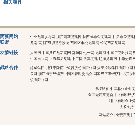
相关稿件
两新网站
企业党建参考网
浙江两新党建网
陕西省非公党建网
甘肃非公党建
联盟
龙南“两新”组织党务沙龙
西峰区非公党建网
松岗两新党建网
友情链接
人民网
中国共产党新闻网
新华网
七一网
党建网
中国工商时报网
中国当红网
上海基层党建
中工网
天津党建
辽源党建网
中华先锋
战略合作
超威集团
浙江泰隆商业银行股份有限公司
众泰控股集团有限公司
公司
浙江海宁经编产业园区管理委员会
国家级平湖经济技术开发
织有限公司
版权所有 中国非公企业党建 
全国党建研究会非公有制经济
《非公有制企业
技术支持
网站简介
|
免责声明
|