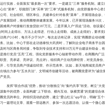
运行实效，全面落实“最多跑一次”要求。一是建立“三单”服务机制。建立
心出“菜单”、职能部门来“买单”的“三单”式服务机制，由党群服务中心
公司、社会组织、辖区单位、共建单位针对各类“菜单”，开展现场会诊
户发展阻碍，推动商圈整体健康发展。今年以来，已开展现场服务16次，
困难商户对接银行发放贷款187万元。二是开展入户“四走”活动。创设凝
(时间上走得出、方法上走得进、行动上走得勤、成效上走得好)，要求
访商户2小时，每月不少于50户，每次走访有记录，实现“商圈群众动动
务。比如，中心干部在走访德泰恒大药房时，了解到企业电子商务平台因
及时与区商务局对接，争取到专业技术支持和10万元平台建设补助金，
是推行党员“五亮”工程。强化党群服务中心辐射带动作用，在商圈内广泛推
职责、亮承诺、亮评议、亮点评)，组织商户主动亮牌经营，对党员身份
开，引导党员商户强诚信经营、作示范表率。比如，新天地商城党员商户
出钱出力参与“五水共治”、文明城市创建等活动，被商圈党委评为“诚信党
产党员。
发挥“联合作战”优势，推动“分散独立”向“集约共享”转变。树立“大
源集中的优势，全面构建“上下联动、横向互动、纵横贯通”的党建综合
圈党员跨单位、跨组织流动的趋势，建立“爱山红云”app平台，明确“五个
习一篇理论文章、观看一部远教片、参加一次志愿活动、认领一个微心愿