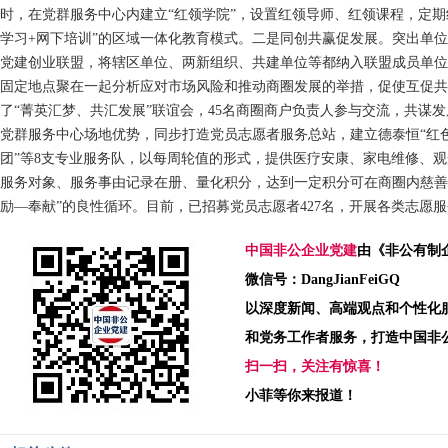
时，在党群服务中心内建立“红领学院”，设置红领导师、红领课程，定期
学习+网下培训”的区域一体化教育模式。二是同创共赢促发展。突出单
党建创业联盟，将辖区单位、两新组织、共建单位等都纳入联盟成员单位
固定地点聚在一起分析应对市场风险和推动商圈发展的举措，促使互促共进
了“菁英汇梦、共汇发展”联谊会，45名商圈商户负责人参与交流，共谋
党群服务中心场地优势，同步打造党员志愿者服务总站，建立德泰恒“红色
团”等8支专业服务队，以每周轮值的形式，提供医疗安康、家电维修、
服务对象、服务事由记录在册、量化积分，达到一定积分可在商圈内慈善
励—奉献”的良性循环。目前，已招募党员志愿者427名，开展各类志愿服
中国非公企业党建
由《非公有制
微信号：DangJianFeiGQ
以深度新闻、高端观点和个性化
和党务工作者服务，打造中国非
扫一扫，关注有惊喜！
小菲等你来报道！