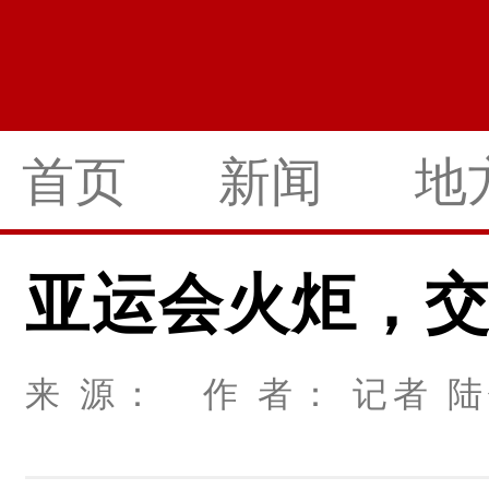
首页
新闻
地
亚运会火炬，
来 源： 作 者： 记者 陆伟