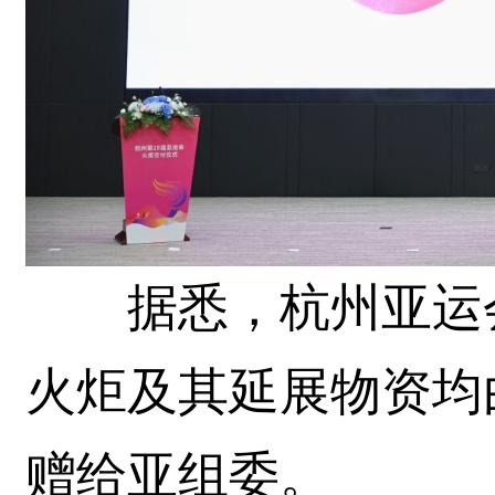
据悉，杭州亚运会
火炬及其延展物资均
赠给亚组委。