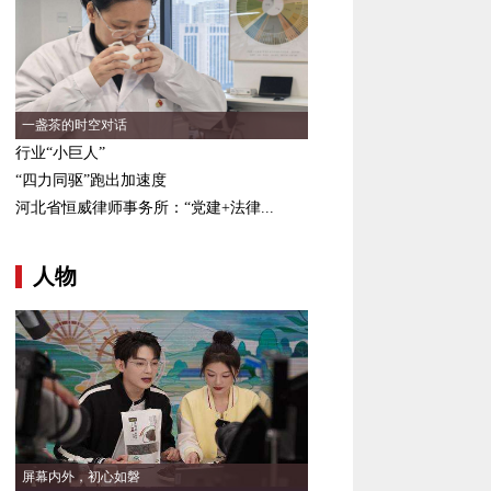
一盏茶的时空对话
行业“小巨人”
“四力同驱”跑出加速度
河北省恒威律师事务所：“党建+法律...
人物
屏幕内外，初心如磐