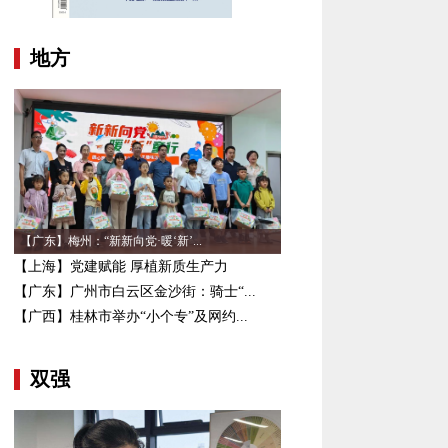
地方
【广东】梅州：“新新向党·暖‘新’...
【上海】党建赋能 厚植新质生产力
【广东】广州市白云区金沙街：骑士“...
【广西】桂林市举办“小个专”及网约...
双强