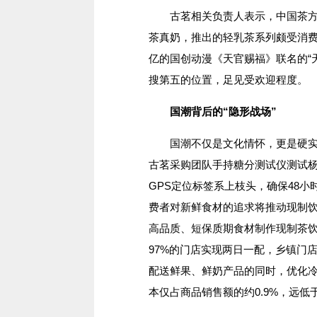
古茗相关负责人表示，中国茶方向
茶真奶，推出的轻乳茶系列颇受消费
亿的国创动漫《天官赐福》联名的“
搜第五的位置，足见受欢迎程度。
国潮背后的“隐形战场”
国潮不仅是文化情怀，更是硬实力
古茗采购团队手持糖分测试仪测试
GPS定位标签系上枝头，确保48
费者对新鲜食材的追求将推动现制
高品质、短保质期食材制作现制茶饮的
97%的门店实现两日一配，乡镇门
配送鲜果、鲜奶产品的同时，优化
本仅占商品销售额的约0.9%，远低