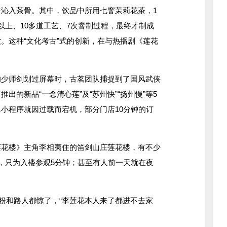
沁入茶骨。其中，饮品中所用七窨茉莉花茶，1
以上、10多道工艺、7次窨制过程，最终才制成
。这种“文化考古”式的创新，在与热播剧《莲花
师剑划过屏幕时，古茗团队捕捉到了国风武侠
出的新品“一念清心莲”及“苏州快”“扬州慢”等5
小程序就因过载而宕机，部分门店10分钟的订
楼》主角李相夷住的笛剑山庄莲花楼，有不少
，只为入楼参观5分钟；甚至有人前一天就在夜
粉和路人都惊了，“李莲花本人来了都进不去家