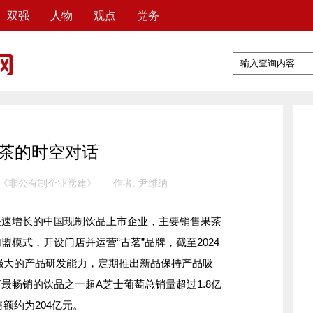
双强
人物
观点
党务
茶的时空对话
 《非公有制企业党建》
作者: 尹维纳
快速增长的中国现制饮品上市企业，主要销售果茶
模式，开设门店并运营“古茗”品牌，截至2024
于强大的产品研发能力，定期推出新品保持产品吸
最畅销的饮品之一超A芝士葡萄总销量超过1.8亿
售额约为204亿元。