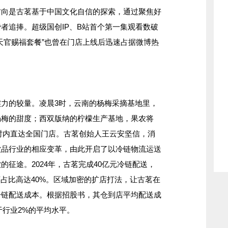
是古茗基于中国文化自信的探索，通过聚焦好
者追捧。超级国创IP、B站首个第一集观看数破
天官赐福套餐”也曾在门店上线后迅速占据微博热
的较量。凌晨3时，云南的杨梅采摘基地里，
杨梅的甜度；西双版纳的柠檬生产基地，果农将
小时内直达全国门店。古茗创始人王云安坚信，消
饮品行业的相应变革，由此开启了以冷链物流运送
征途。2024年，古茗完成40亿元冷链配送，
店占比高达40%。区域加密的扩店打法，让古茗在
冷链配送成本。根据招股书，其仓到店平均配送成
于行业2%的平均水平。