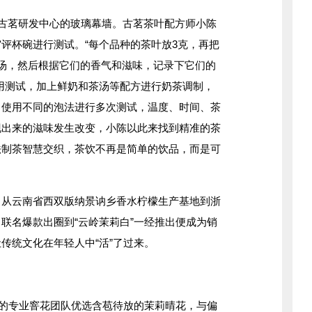
古茗研发中心的玻璃幕墙。古茗茶叶配方师小陈
评杯碗进行测试。“每个品种的茶叶放3克，再把
汤，然后根据它们的香气和滋味，记录下它们的
用测试，加上鲜奶和茶汤等配方进行奶茶调制，
，使用不同的泡法进行多次测试，温度、时间、茶
现出来的滋味发生改变，小陈以此来找到精准的茶
法制茶智慧交织，茶饮不再是简单的饮品，而是可
云南省西双版纳景讷乡香水柠檬生产基地到浙
联名爆款出圈到“云岭茉莉白”一经推出便成为销
传统文化在年轻人中“活”了过来。
的专业窨花团队优选含苞待放的茉莉晴花，与偏