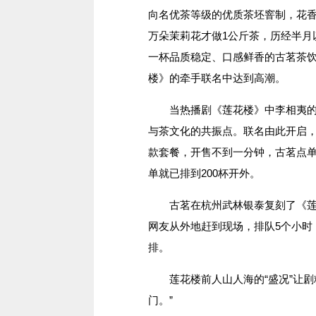
向名优茶等级的优质茶坯窨制，花香
万朵茉莉花才做1公斤茶，历经半月
一杯品质稳定、口感鲜香的古茗茶饮
楼》的牵手联名中达到高潮。
当热播剧《莲花楼》中李相夷的少
与茶文化的共振点。联名由此开启，推
款套餐，开售不到一分钟，古茗点单
单就已排到200杯开外。
古茗在杭州武林银泰复刻了《莲花
网友从外地赶到现场，排队5个小时
排。
莲花楼前人山人海的“盛况”让剧
门。”