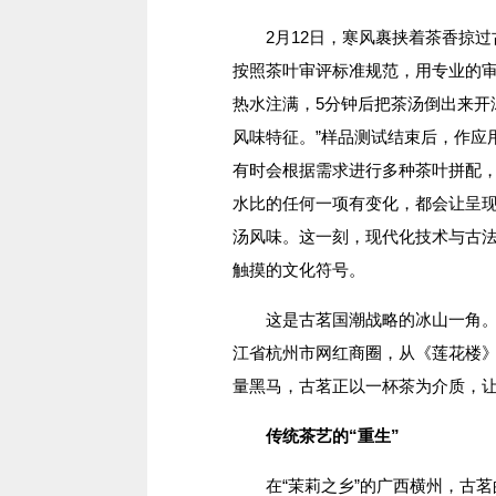
2月12日，寒风裹挟着茶香掠过
按照茶叶审评标准规范，用专业的审
热水注满，5分钟后把茶汤倒出来开
风味特征。”样品测试结束后，作应
有时会根据需求进行多种茶叶拼配
水比的任何一项有变化，都会让呈
汤风味。这一刻，现代化技术与古
触摸的文化符号。
这是古茗国潮战略的冰山一角。从
江省杭州市网红商圈，从《莲花楼》
量黑马，古茗正以一杯茶为介质，让
传统茶艺的“重生”
在“茉莉之乡”的广西横州，古茗