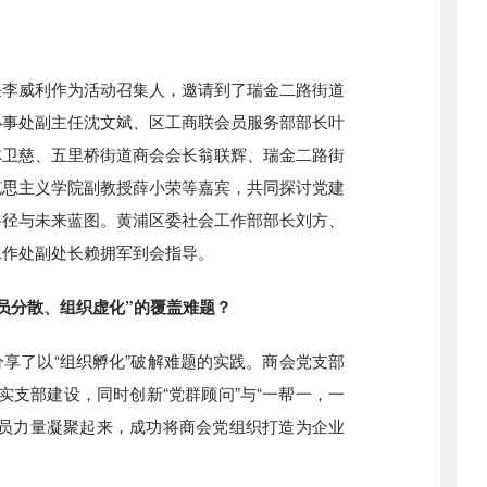
任李威利作为活动召集人，邀请到了瑞金二路街道
办事处副主任沈文斌、区工商联会员服务部部长叶
林卫慈、五里桥街道商会会长翁联辉、瑞金二路街
克思主义学院副教授薛小荣等嘉宾，共同探讨党建
路径与未来蓝图。黄浦区委社会工作部部长刘方、
工作处副处长赖拥军到会指导。
分散、组织虚化”的覆盖难题？
了以“组织孵化”破解难题的实践。商会党支部
实支部建设，同时创新“党群顾问”与“一帮一，一
党员力量凝聚起来，成功将商会党组织打造为企业