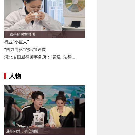
一盏茶的时空对话
行业“小巨人”
“四力同驱”跑出加速度
河北省恒威律师事务所：“党建+法律...
人物
屏幕内外，初心如磐