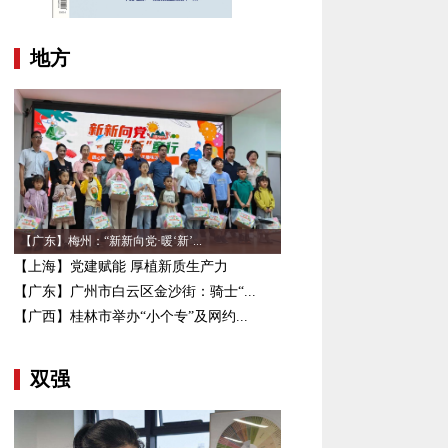
地方
【广东】梅州：“新新向党·暖‘新’...
【上海】党建赋能 厚植新质生产力
【广东】广州市白云区金沙街：骑士“...
【广西】桂林市举办“小个专”及网约...
双强