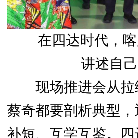
在四达时代，喀麦
讲述自己
现场推进会从拉练
蔡奇都要剖析典型，
补短、互学互鉴。四