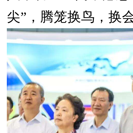
尖”，腾笼换鸟，换