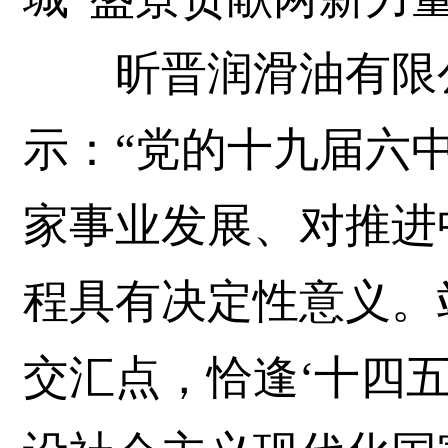
昕晋润滑油有限公
示：“党的十九届六
家事业发展、对推进
程具有决定性意义。
交汇点，恰逢‘十四