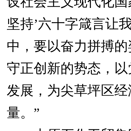
设社会主义现代化国
坚持’六十字箴言让
中，要以奋力拼搏的
守正创新的势态，以
发展，为尖草坪区经
量。”