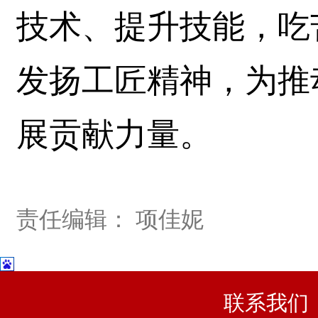
技术、提升技能，吃
发扬工匠精神，为推
展贡献力量。
责任编辑： 项佳妮
联系我们