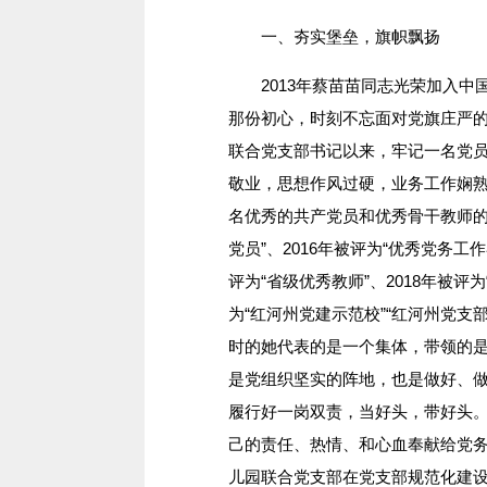
一、夯实堡垒，旗帜飘扬
2013年蔡苗苗同志光荣加入中
那份初心，时刻不忘面对党旗庄严的
联合党支部书记以来，牢记一名党
敬业，思想作风过硬，业务工作娴
名优秀的共产党员和优秀骨干教师的标
党员”、2016年被评为“优秀党务工作
评为“省级优秀教师”、2018年被
为“红河州党建示范校”“红河州党支
时的她代表的是一个集体，带领的
是党组织坚实的阵地，也是做好、
履行好一岗双责，当好头，带好头
己的责任、热情、和心血奉献给党
儿园联合党支部在党支部规范化建设