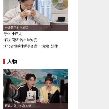
一盏茶的时空对话
行业“小巨人”
“四力同驱”跑出加速度
河北省恒威律师事务所：“党建+法律...
人物
屏幕内外，初心如磐