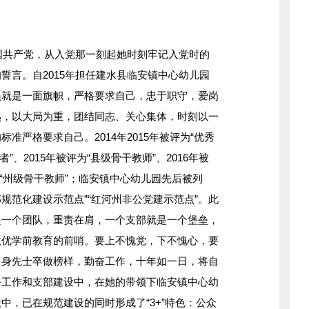
国共产党，从入党那一刻起她时刻牢记入党时的
誓言。自2015年担任建水县临安镇中心幼儿园
员就是一面旗帜，严格要求自己，忠于职守，爱岗
熟，以大局为重，团结同志、关心集体，时刻以一
准严格要求自己。2014年2015年被评为“优秀
者”、2015年被评为“县级骨干教师”、2016年被
评为“州级骨干教师”；临安镇中心幼儿园先后被列
部规范化建设示范点”“红河州非公党建示范点”。此
是一个团队，重责在肩，一个支部就是一个堡垒，
做优学前教育的前哨。要上不愧党，下不愧心，要
。身先士卒做榜样，勤奋工作，十年如一日，将自
务工作和支部建设中，在她的带领下临安镇中心幼
中，已在规范建设的同时形成了“3+”特色：公众