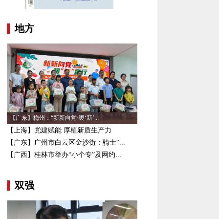
地方
【广东】梅州：“新新向党·暖‘新’...
【上海】党建赋能 厚植新质生产力
【广东】广州市白云区金沙街：骑士“...
【广西】桂林市举办“小个专”及网约...
双强