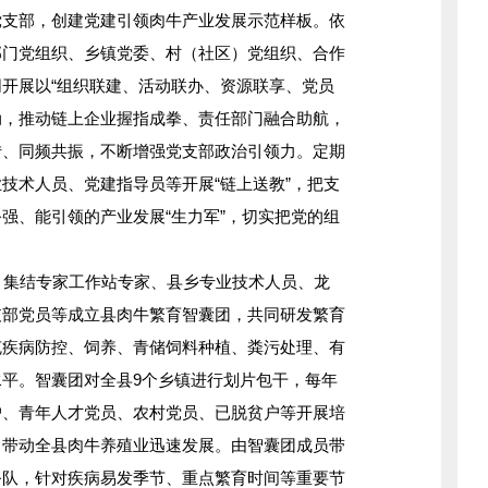
党支部，创建党建引领肉牛产业发展示范样板。依
部门党组织、乡镇党委、村（社区）党组织、合作
开展以“组织联建、活动联办、资源联享、党员
活动，推动链上企业握指成拳、责任部门融合助航，
转、同频共振，不断增强党支部政治引领力。定期
技术人员、党建指导员等开展“链上送教”，把支
强、能引领的产业发展“生力军”，切实把党的组
。
集结专家工作站专家、县乡专业技术人员、龙
支部党员等成立县肉牛繁育智囊团，共同研发繁育
克疾病防控、饲养、青储饲料种植、粪污处理、有
平。智囊团对全县9个乡镇进行划片包干，每年
户、青年人才党员、农村党员、已脱贫户等开展培
，带动全县肉牛养殖业迅速发展。由智囊团成员带
务队，针对疾病易发季节、重点繁育时间等重要节