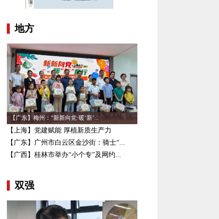
地方
【广东】梅州：“新新向党·暖‘新’...
【上海】党建赋能 厚植新质生产力
【广东】广州市白云区金沙街：骑士“...
【广西】桂林市举办“小个专”及网约...
双强