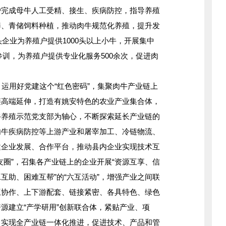
户完成母牛人工受精、接生、疾病防控，指导养殖
养、青储饲料种植，推动肉牛规范化养殖，提升发
头企业为养殖户提供1000头以上小牛，开展集中
人参训，为养殖户提供专业化服务500余次，促进肉
。
。
运用好党建这个“红色密码”，集聚肉牛产业链上
链高端延伸，打造有姚安特色的农业产业集合体，
牛养殖示范党支部为轴心，不断探索延长产业链的
肉牛疾病防控等上游产业和屠宰加工、冷链物流、
建企业发展、合作平台，推动县内企业实现技术互
友圈”，召集各产业链上的企业开展“资源互享、信
互助、困难互帮”的“六互活动”，增强产业之间联
互协作、上下游配套、链接紧密、各具特色、绿色
源建立“产学研用”创新联合体，紧贴产业、项
，实现全产业链一体化推进，促进技术、产品和管