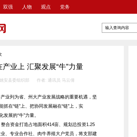
双强
人物
观点
党务
文
产业上 汇聚发展“牛”力量
 姚安县委组织部
作者: 通讯员 马云倩
业列为省、州大产业发展战略的重要机遇，坚
能抓在“链”上、把协同发展融在“链”上，实
化发展的“牛”力量。
。
整合资金打造占地面积414亩、规划总投资1.25
企业、专业合作社、肉牛养殖大户党员，将支部建