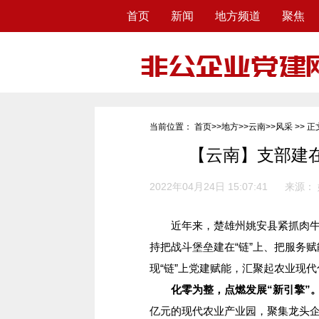
首页
新闻
地方频道
聚焦
当前位置：
首页
>>
地方
>>
云南
>>
风采
>> 正
【云南】支部建在
2022年04月24日 15:07:41
来源：
近年来，楚雄州姚安县紧抓肉牛产
持把战斗堡垒建在“链”上、把服务赋
现“链”上党建赋能，汇聚起农业现代
化零为整，点燃发展“新引擎”
亿元的现代农业产业园，聚集龙头