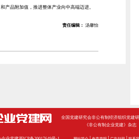
力和产品附加值，推进整体产业向中高端迈进。
责任编辑：
汤馨怡
全国党建研究会非公有制经济组织党建
《非公有制企业党建》杂志
公企业党建
浙ICP备20017649号-1
网站简介
免责声明
广告刊登
联系