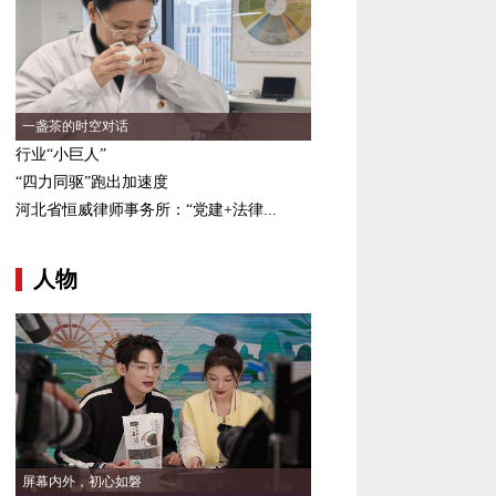
一盏茶的时空对话
行业“小巨人”
“四力同驱”跑出加速度
河北省恒威律师事务所：“党建+法律...
人物
屏幕内外，初心如磐