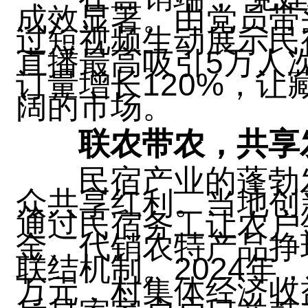
成效显著。由党员带
过短视频生动展示民
直播最高吸引5万人
订量增长120%，
阔的市场。
联农带农，共享
民宿产业的蓬勃
众共享红利。当地创
通过民宿务工让农户
金、代销农特产品挣
联结机制。2024年
万元，村集体经济收益