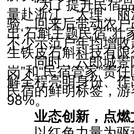
“为了提升民宿
量赴浙江、大理、丽
验，回来后带动农户
出‘石斛主题民宿’‘
不少示范户年均增收
生铁皮石斛科技有限
同时，六郎城景
岗”和“民宿管家”责
解全程亮明身份、作
民宿的鲜明标签，游
98%。
业态创新，点燃
以红色力量为驱