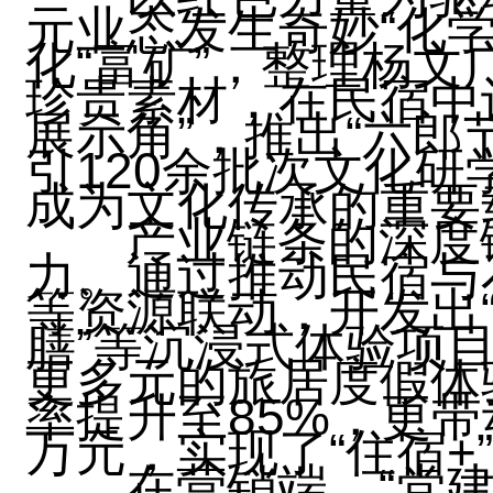
元业态发生奇妙“化
化“富矿”，整理杨
珍贵素材，在民宿中设
展示角”，推出“六郎
引120余批次文化
成为文化传承的重要
产业链条的深度
力。通过推动民宿与
等资源联动，开发出
膳”等沉浸式体验项
更多元的旅居度假体
率提升至85%，更带
万元，实现了“住宿+
在营销端，“党