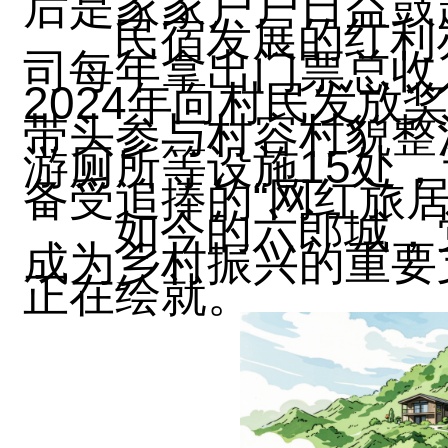
后是家家户户日益鼓
民宿发展的红利
司每年拿出门票总收
2024年向村民发放
带头参与村容村貌整
游厕所等设施15处，
备受追捧的“网红旅居
如今的六郎城，
成为乡村振兴的重要
正在绘就。