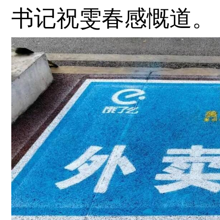
书记祝雯春感慨道。