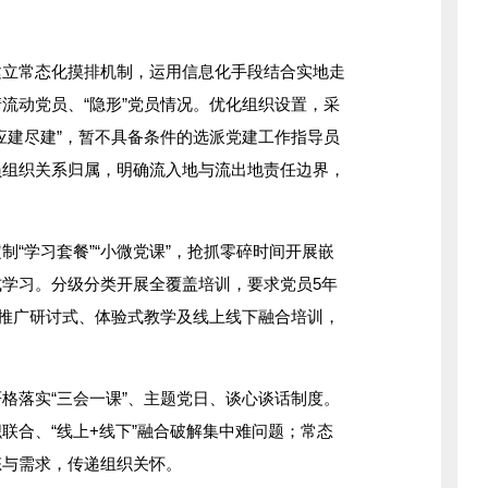
常态化摸排机制，运用信息化手段结合实地走
清流动党员、
“隐形”党员情况。优化组织设置，采
应建尽建”，暂不具备条件的选派党建工作指导员
员组织关系归属，明确流入地与流出地责任边界，
。
定制
“学习套餐”“小微党课”，抢抓零碎时间开展嵌
式学习。分级分类开展全覆盖培训，要求党员
5
年
推广研讨式、体验式教学及线上线下融合培训，
格落实
“三会一课”、主题党日、谈心谈话制度。
联合、“线上+线下”融合破解集中难问题；常态
态与需求，传递组织关怀。