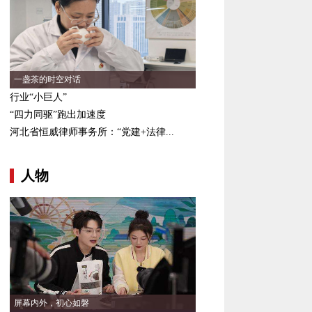
一盏茶的时空对话
行业“小巨人”
“四力同驱”跑出加速度
河北省恒威律师事务所：“党建+法律...
人物
屏幕内外，初心如磐