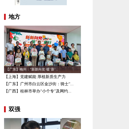
地方
【广东】梅州：“新新向党·暖‘新’...
【上海】党建赋能 厚植新质生产力
【广东】广州市白云区金沙街：骑士“...
【广西】桂林市举办“小个专”及网约...
双强