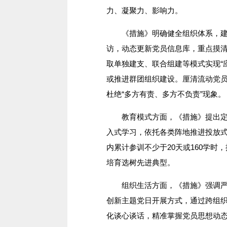
力、凝聚力、影响力。
《措施》明确健全组织体系，建立
访，动态更新党员信息库，重点摸
取单独建支、联合组建等模式实现“
或推进群团组织建设。厘清流动党
杜绝“多方有责、多方不负责”现象
教育模式
方面
，《措施》提出
入式学习，依托各类阵地推进投放
内累计参训不少于
20
天或
160
学时，
培育选树先进典型。
组织生活方面，《措施》强调严
创新主题党日开展方式，通过跨组织
化谈心谈话，精准掌握党员思想动