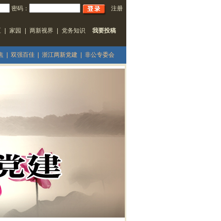
密码：
注册
区
|
家园
|
两新视界
|
党务知识
我要投稿
焦
|
双强百佳
|
浙江两新党建
|
非公专委会