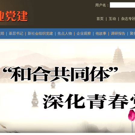
用户名：
首页
|
互动
|
杂志专
点睛
|
基层书记
|
新社会组织党建
|
焦点人物
|
企业观察
|
他故事
|
调研报告
|
聚