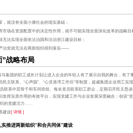
富，就没有全面小康社会的现实基础；
挥市场在资源配置中的决定性作用，就不可能实现全面深化改革的战略目
就无法实现全面依法治国和法治浙江建设目标；
严治党就无法在两新组织得到落实——
面”战略布局
，森马集团的职工成长计划让进入企业的年轻人有了展示自我的舞台，有了
员民主联系、“心声园”、“心灵港湾工作坊”等制度，超威集团企业用工
员联系中层骨干和车间班组、每名党员联系职工群众，定期召开民主恳谈
组织发挥实质作用的有效平台，实现党建工作与企业发展深度融合；创设“
织的党建活力……
系建设
[ 详情 ]
扎实推进两新组织“和合共同体”建设