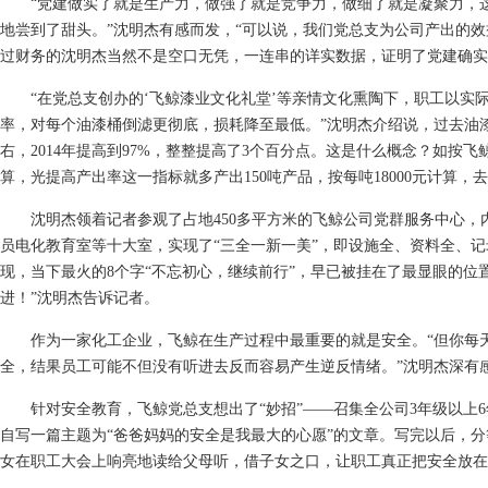
“党建做实了就是生产力，做强了就是竞争力，做细了就是凝聚力，
地尝到了甜头。”沈明杰有感而发，“可以说，我们党总支为公司产出的效
过财务的沈明杰当然不是空口无凭，一连串的详实数据，证明了党建确实
“在党总支创办的‘飞鲸漆业文化礼堂’等亲情文化熏陶下，职工以实
率，对每个油漆桶倒滤更彻底，损耗降至最低。”沈明杰介绍说，过去油漆
右，2014年提高到97%，整整提高了3个百分点。这是什么概念？如按飞
算，光提高产出率这一指标就多产出150吨产品，按每吨18000元计算，
沈明杰领着记者参观了占地450多平方米的飞鲸公司党群服务中心，
员电化教育室等十大室，实现了“三全一新一美”，即设施全、资料全、
现，当下最火的8个字“不忘初心，继续前行”，早已被挂在了最显眼的位
进！”沈明杰告诉记者。
作为一家化工企业，飞鲸在生产过程中最重要的就是安全。“但你每
全，结果员工可能不但没有听进去反而容易产生逆反情绪。”沈明杰深有
针对安全教育，飞鲸党总支想出了“妙招”——召集全公司3年级以上6
自写一篇主题为“爸爸妈妈的安全是我最大的心愿”的文章。写完以后，
女在职工大会上响亮地读给父母听，借子女之口，让职工真正把安全放在