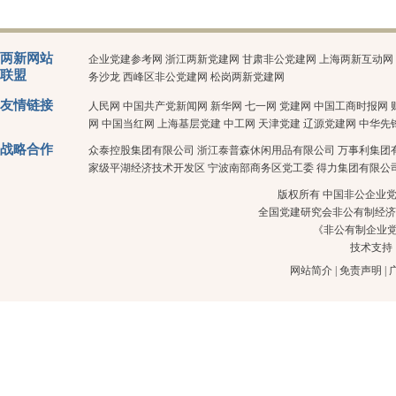
两新网站
企业党建参考网
浙江两新党建网
甘肃非公党建网
上海两新互动网
联盟
务沙龙
西峰区非公党建网
松岗两新党建网
友情链接
人民网
中国共产党新闻网
新华网
七一网
党建网
中国工商时报网
网
中国当红网
上海基层党建
中工网
天津党建
辽源党建网
中华先
战略合作
众泰控股集团有限公司
浙江泰普森休闲用品有限公司
万事利集团
家级平湖经济技术开发区
宁波南部商务区党工委
得力集团有限公
版权所有 中国非公企业党建 
全国党建研究会非公有制经济
《非公有制企业
技术支持
网站简介
|
免责声明
|