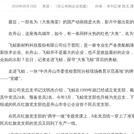
2016年09月19日
来源：
《非公有制企业党建》
作者：
本刊记者 陈戈 
最近，一部名为《大鱼海棠》的国产动画很是火热，影片中最出彩的
在舟山，这座海岛城市，如今，有一条同样火热的红色“大鱼”，名为“
飞鲸新材料科技股份有限公司位于普陀，是一家专业生产各类船舶漆
新技术企业。在舟山，飞鲸并不是最大的企业，也不是效益最好的企业，
会如此出彩？近日，记者走进飞鲸，探寻“大鱼飞鲸”背后的奥秘。
走进飞鲸，一块“中共舟山市委党校普陀分校现场教育示范基地”的牌子
——“党建”。
据公司党总支书记沈明杰介绍，飞鲸在1999年就已经成立党支部，截至
其中党员24名、预备党员2名。今年3月，飞鲸党支部也升格为党总支，下
组成的民兵红旗党支部也是舟山市非公企业首个民兵党支部。
在民兵红旗党支部的“两学一做”专题党课上，8名党员统一穿上了准
民兵红旗党支部的党员又回到了生产一线。