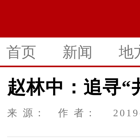
首页
新闻
地
赵林中：追寻“
来 源： 作 者： 2019-