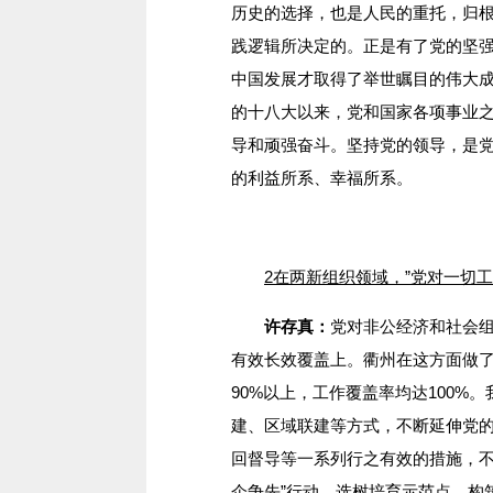
历史的选择，也是人民的重托，归
践逻辑所决定的。正是有了党的坚
中国发展才取得了举世瞩目的伟大
的十八大以来，党和国家各项事业
导和顽强奋斗。坚持党的领导，是
的利益所系、幸福所系。
2在两新组织领域，”党对一切
许存真：
党对非公经济和社会
有效长效覆盖上。衢州在这方面做了
90%以上，工作覆盖率均达100%
建、区域联建等方式，不断延伸党
回督导等一系列行之有效的措施，不
企争先”行动，选树培育示范点、构