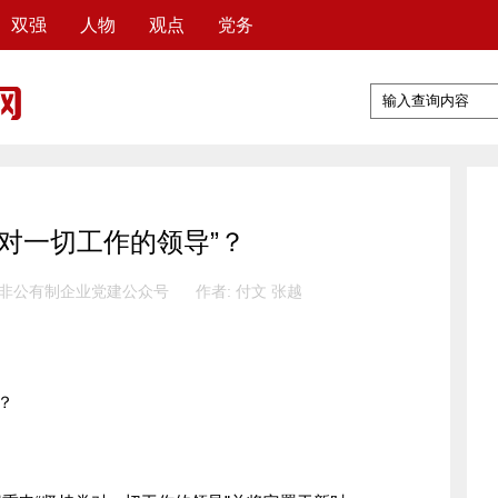
双强
人物
观点
党务
党对一切工作的领导”？
 非公有制企业党建公众号
作者: 付文 张越
？