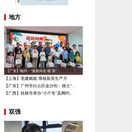
地方
【广东】梅州：“新新向党·暖‘新’...
【上海】党建赋能 厚植新质生产力
【广东】广州市白云区金沙街：骑士“...
【广西】桂林市举办“小个专”及网约...
双强