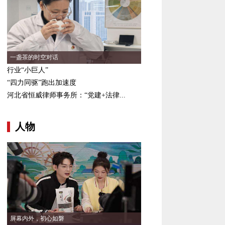
一盏茶的时空对话
行业“小巨人”
“四力同驱”跑出加速度
河北省恒威律师事务所：“党建+法律...
人物
屏幕内外，初心如磐