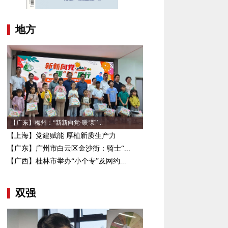
地方
【广东】梅州：“新新向党·暖‘新’...
【上海】党建赋能 厚植新质生产力
【广东】广州市白云区金沙街：骑士“...
【广西】桂林市举办“小个专”及网约...
双强