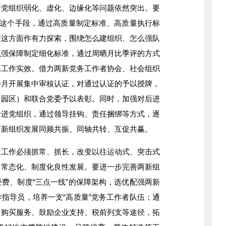
新党组织弱化、虚化、边缘化等问题依然突出。要
”这个手段，通过高质量制定标准、高质量执行标
在这方面作有力探索，围绕怎么建组织、怎么强队
么强保障制定细化标准，通过周晒月比季评的方式
保工作实效。借力两新党务工作者协会、社会组织
每月开展集中审核认证，对通过认证的予以授牌，
（园区）和联合党委予以表彰。同时，加强对后进
后进党组织，通过领导挂钩、责任捆绑等方式，逐
两新组织发展同频共振、同轴共转、互促共赢。
作必须抓常、抓长，改变以往运动式、突击式
向常态化、制度化良性发展。要进一步完善两新组
费、制度“三点一线”的保障架构，选优配强两新
指导员，培养一支“高质量”党务工作者队伍；通
、购买服务、鼓励企业支持、税前列支等途径，拓