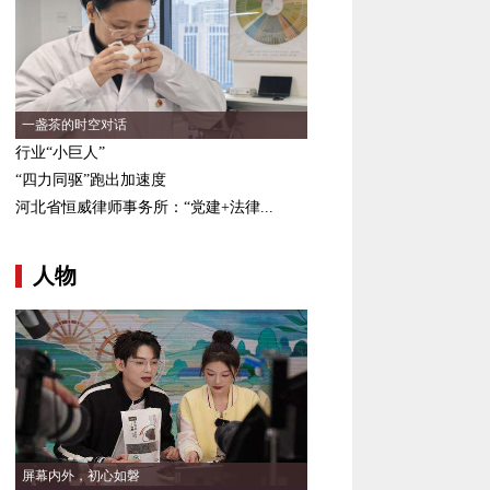
一盏茶的时空对话
行业“小巨人”
“四力同驱”跑出加速度
河北省恒威律师事务所：“党建+法律...
人物
屏幕内外，初心如磐