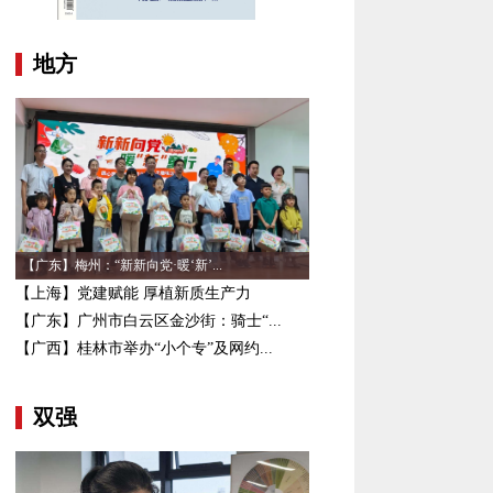
地方
【广东】梅州：“新新向党·暖‘新’...
【上海】党建赋能 厚植新质生产力
【广东】广州市白云区金沙街：骑士“...
【广西】桂林市举办“小个专”及网约...
双强