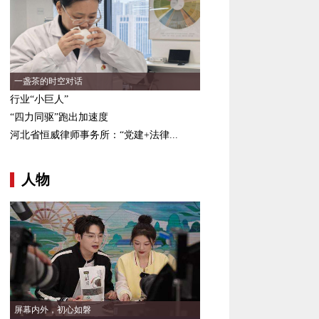
一盏茶的时空对话
行业“小巨人”
“四力同驱”跑出加速度
河北省恒威律师事务所：“党建+法律...
人物
屏幕内外，初心如磐