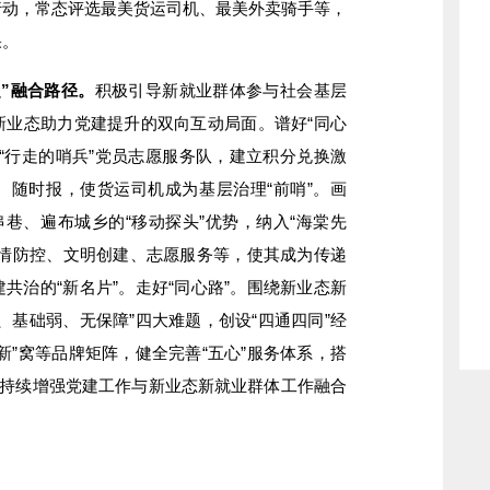
”行动，常态评选最美货运司机、最美外卖骑手等，
果。
”融合路径。
积极引导新就业群体参与社会基层
新业态助力党建提升的双向互动局面。谱好“同心
建“行走的哨兵”党员志愿服务队，建立积分兑换激
、随时报，使货运司机成为基层治理“前哨”。画
串巷、遍布城乡的“移动探头”优势，纳入“海棠先
疫情防控、文明创建、志愿服务等，使其成为传递
共治的“新名片”。走好“同心路”。围绕新业态新
、基础弱、无保障”四大难题，创设“四通四同”经
新”窝等品牌矩阵，健全完善“五心”服务体系，搭
，持续增强党建工作与新业态新就业群体工作融合