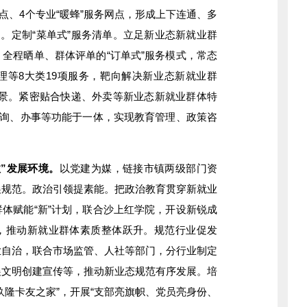
范点、4个专业“暖蜂”服务网点，形成上下连通、多
构。定制“菜单式”服务清单。立足新业态新就业群
全程晒单、群体评单的“订单式”服务模式，常态
理等8大类19项服务，靶向解决新业态新就业群
务场景。紧密贴合快递、外卖等新业态新就业群体特
查询、办事等功能于一体，实现教育管理、政策咨
”发展环境。
以党建为媒，链接市镇两级部门资
展规范。政治引领提素能。把政治教育贯穿新就业
体赋能“新”计划，联合沙上红学院，开设新锐成
，推动新就业群体素质整体跃升。规范行业促发
业自治，联合市场监管、人社等部门，分行业制定
展文明创建宣传等，推动新业态规范有序发展。培
玖隆卡友之家”，开展“支部亮旗帜、党员亮身份、