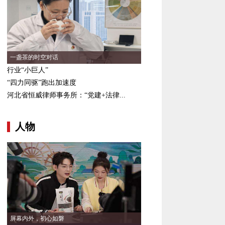
一盏茶的时空对话
行业“小巨人”
“四力同驱”跑出加速度
河北省恒威律师事务所：“党建+法律...
人物
屏幕内外，初心如磐