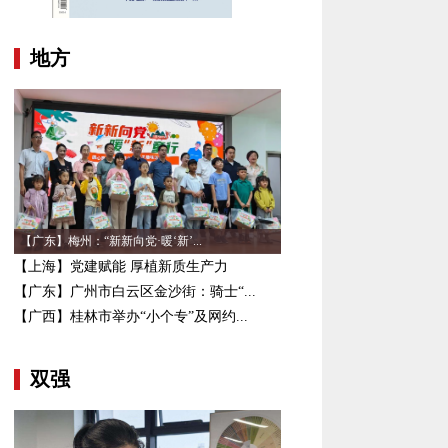
地方
【广东】梅州：“新新向党·暖‘新’...
【上海】党建赋能 厚植新质生产力
【广东】广州市白云区金沙街：骑士“...
【广西】桂林市举办“小个专”及网约...
双强