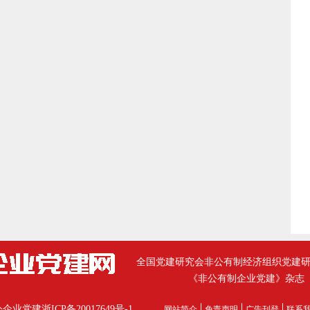
全国党建研究会非公有制经济组织党建
《非公有制企业党建》杂志
公企业党建
浙ICP备20017649号-1
网站简介
免责声明
广告刊登
联系