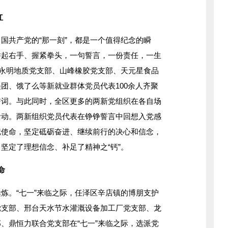
红
共产党的“那一刻”，都是一个值得纪念的瞬
举起右手、握紧拳头，一句誓言，一份责任，一生
区永明地质党支部、山峰橡胶党支部、天元星食品
团、饿了么等新就业群体党员代表100余人齐聚
誓词。与此同时，全区更多的两新党组织在各自场
活动。两新组织党员代表在铮铮誓言中回想入党感
记使命，坚定砥砺奋进、继续前行的决心和信念，
坚定了理想信念、补足了精神之“钙”。
命
。“七一”来临之际，任泽区辛店镇的博朋支护
党支部、邢台天水节水灌溉设备加工厂党支部、龙
、鼎恒力联合党支部在“七一”来临之际，选派党