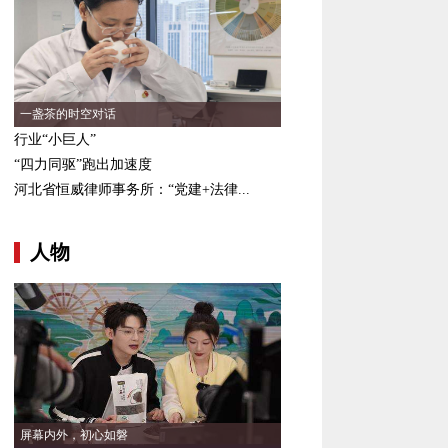
一盏茶的时空对话
行业“小巨人”
“四力同驱”跑出加速度
河北省恒威律师事务所：“党建+法律...
人物
屏幕内外，初心如磐