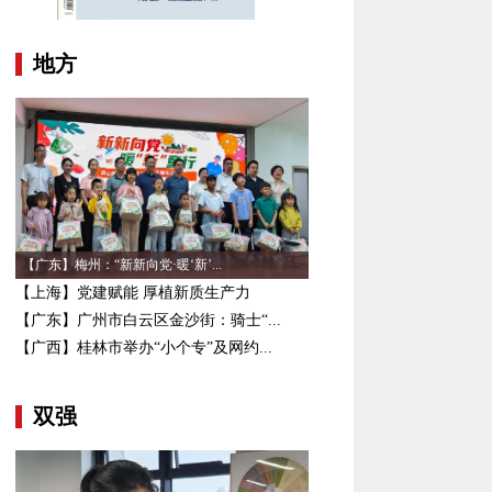
地方
【广东】梅州：“新新向党·暖‘新’...
【上海】党建赋能 厚植新质生产力
【广东】广州市白云区金沙街：骑士“...
【广西】桂林市举办“小个专”及网约...
双强