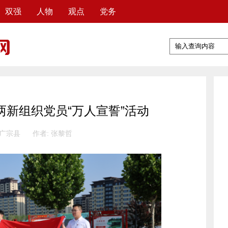
双强
人物
观点
党务
新组织党员“万人宣誓”活动
 广宗县
作者: 张黎哲