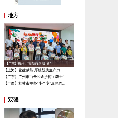
地方
【广东】梅州：“新新向党·暖‘新’...
【上海】党建赋能 厚植新质生产力
【广东】广州市白云区金沙街：骑士“...
【广西】桂林市举办“小个专”及网约...
双强