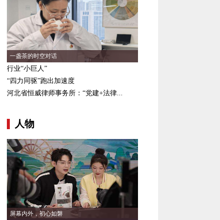
一盏茶的时空对话
行业“小巨人”
“四力同驱”跑出加速度
河北省恒威律师事务所：“党建+法律...
人物
屏幕内外，初心如磐