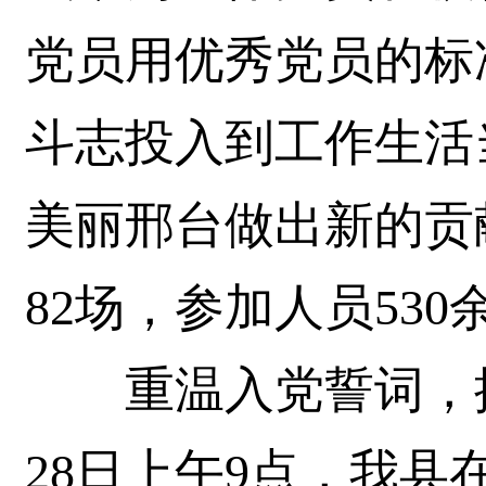
党员用优秀党员的标
斗志投入到工作生活
美丽邢台做出新的贡
82场，参加人员530
重温入党誓词，提
28日上午9点，我