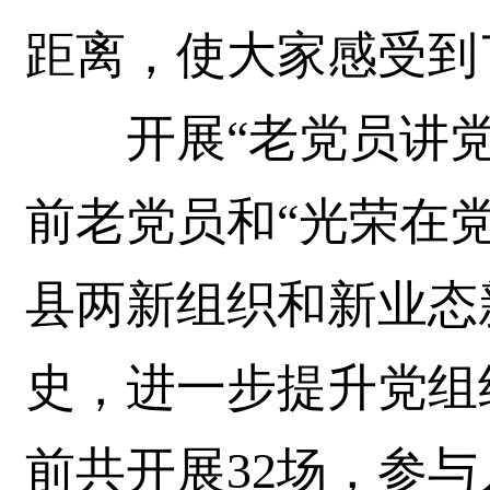
距离，使大家感受到
开展“老党员讲党
前老党员和“光荣在党
县两新组织和新业态
史，进一步提升党组
前共开展32场，参与