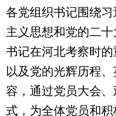
各党组织书记围绕习
主义思想和党的二十
书记在河北考察时的
以及党的光辉历程、
容，通过党员大会、
式，为全体党员和积