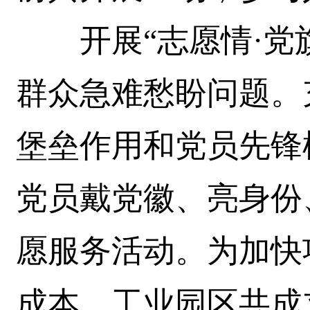
开展“志愿情·党旗
群众急难愁盼问题。
堡垒作用和党员先锋
党员戴党徽、亮身份
愿服务活动。为加快
成本，工业园区共成立