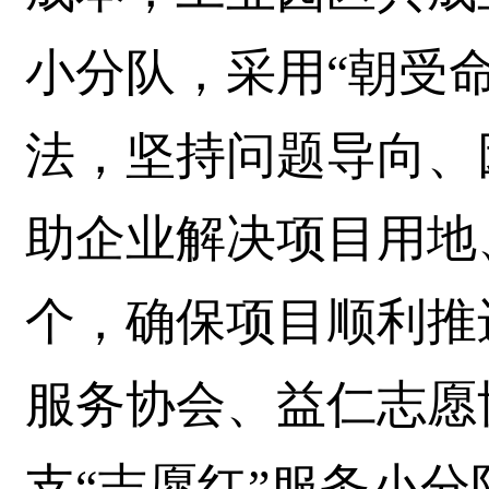
小分队，采用“朝受
法，坚持问题导向、
助企业解决项目用地
个，确保项目顺利推
服务协会、益仁志愿
支“志愿红”服务小