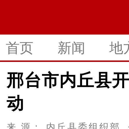
首页
新闻
地
邢台市内丘县开
动
来 源： 内丘县委组织部 作