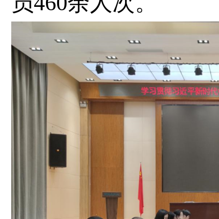
员460余人次。