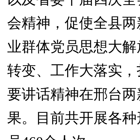
会精神，促使全县两
业群体党员思想大解
转变、工作大落实，
要讲话精神在邢台两
果。目前共开展各种