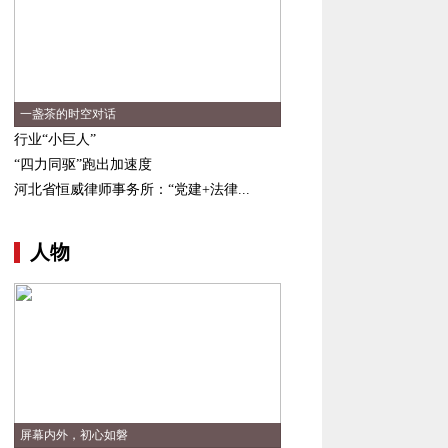
一盏茶的时空对话
行业“小巨人”
“四力同驱”跑出加速度
河北省恒威律师事务所：“党建+法律...
人物
屏幕内外，初心如磐