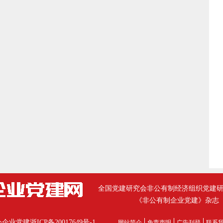
全国党建研究会非公有制经济组织党建
《非公有制企业党建》杂志
公企业党建
浙ICP备20017649号-1
网站简介
免责声明
广告刊登
联系