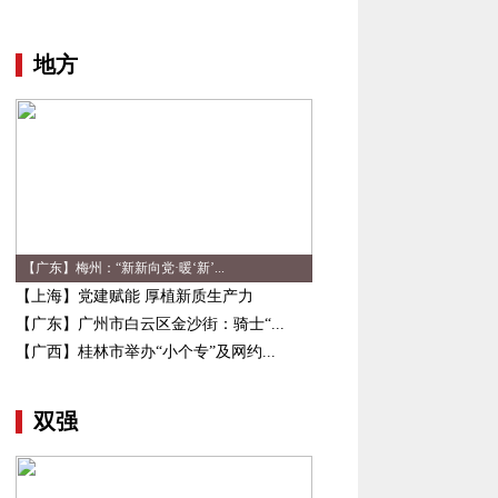
地方
【广东】梅州：“新新向党·暖‘新’...
【上海】党建赋能 厚植新质生产力
【广东】广州市白云区金沙街：骑士“...
【广西】桂林市举办“小个专”及网约...
双强