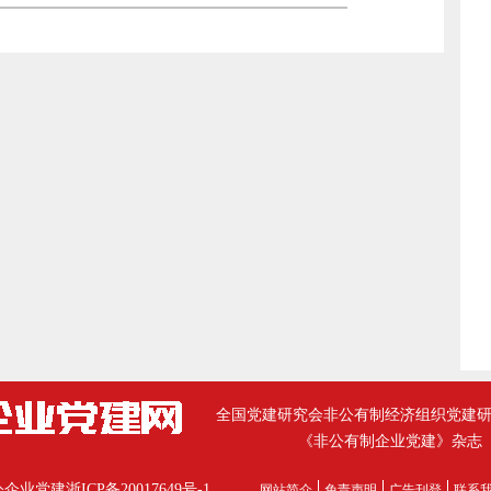
全国党建研究会非公有制经济组织党建
《非公有制企业党建》杂志
公企业党建
浙ICP备20017649号-1
网站简介
免责声明
广告刊登
联系