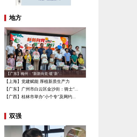
地方
【广东】梅州：“新新向党·暖‘新’...
【上海】党建赋能 厚植新质生产力
【广东】广州市白云区金沙街：骑士“...
【广西】桂林市举办“小个专”及网约...
双强