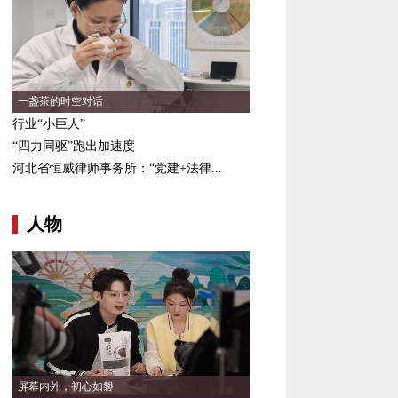
一盏茶的时空对话
行业“小巨人”
“四力同驱”跑出加速度
河北省恒威律师事务所：“党建+法律...
人物
屏幕内外，初心如磐