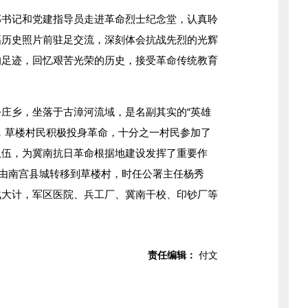
记和党建指导员走进革命烈士纪念堂，认真聆
幅历史照片前驻足交流，深刻体会抗战先烈的光辉
的足迹，回忆艰苦光荣的历史，接受革命传统教育
。
乡，坐落于古漳河流域，是名副其实的“英雄
，草楼村民积极投身革命，十分之一村民参加了
队伍，为冀南抗日革命根据地建设发挥了重要作
公署由南宫县城转移到草楼村，时任公署主任杨秀
战大计，军区医院、兵工厂、冀南干校、印钞厂等
责任编辑：
付文