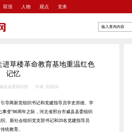
双强
人物
观点
党务
走进草楼革命教育基地重温红色
记忆
 威县县委组织部
作者: 田德润
导两新党组织书记和党建指导员学史崇德、学
七事变”86周年之际，河北省邢台市威县县委组织
组织、新社会组织党支部书记和20名党建指导员
命传统教育。