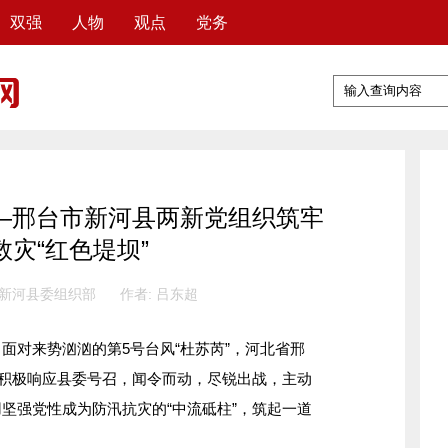
双强
人物
观点
党务
—邢台市新河县两新党组织筑牢
救灾“红色堤坝”
 新河县委组织部
作者: 吕东超
对来势汹汹的第5号台风“杜苏芮”，河北省邢
员积极响应县委号召，闻令而动，尽锐出战，主动
坚强党性成为防汛抗灾的“中流砥柱”，筑起一道