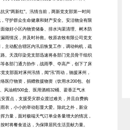
灾“两新红”。汛情当前，两新党支部第一时间
线，守护群众生命健康和财产安全。安洁物业有限
全面做好小区内物资储备、排水沟渠清理、树木防
看漏雨情况，并及时补救。牧原农牧有限公司党支
用，主动配合辖区内汛后恢复工作，调动钩机，疏
道路。天茂印染党支部迅速将各部门党员骨干组织
部等各部门通力协作，战雨季、夺高产，创下了床
术党支部面对涿州汛情，闻“汛”而动，驰援涿州，
络医疗物资，捐赠救援物资（饮用水200包、创
0轴、风油精500盒、医用酒精32桶、藿香正气水
灾民安置点，支援受灾群众渡过难关，并且自费购
供雨衣，小小的举动彰显大爱。除此之外，新业
发挥力量，面对极端天气订单业务量增大的情况，
，按时将餐食送达，为保障居民生活贡献力量。