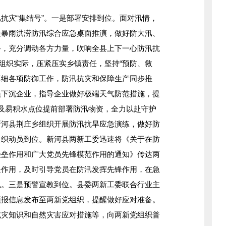
灾“集结号”。一是部署安排到位。面对汛情，
展暴雨洪涝防汛综合应急桌面推演，做好防大汛、
备，充分调动各方力量，吹响全县上下一心防汛抗
党组织实际，压紧压实乡镇责任，坚持“预防、救
实落细各项防御工作，防汛抗灾和保障生产同步推
员下沉企业，指导企业做好极端天气防范措施，提
及易积水点位提前部署防汛物资，全力以赴守护
新河县荆庄乡组织开展防汛抗旱应急演练，做好防
组织动员到位。新河县两新工委迅速将《关于在防
堡垒作用和广大党员先锋模范作用的通知》传达两
垒作用，及时引导党员在防汛发挥先锋作用，在急
色。三是预警宣教到位。县委两新工委联合行业主
预报信息发布至两新党组织，提醒做好应对准备。
减灾知识和自然灾害应对措施等，向两新党组织普