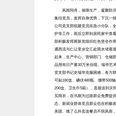
风雨同舟，保障生产，凝聚防汛抗
集结党员，发挥自身优势，下沉一
公司党支部组建党员应急小分队，
护等工作，雨后立即到居民家中查
部积极发挥两新党组织红色堡垒作
通西流与仁让里乡交汇处雨水堵塞
起来，生产中心、营销部门、仓储
品用布日产量30万米佳绩。瑞华艺
党支部书记史瑞华克服困难，各方联
可贴180盒、碘伏480瓶、绷带50
200盒、卫生巾5箱），直接送到
买雨衣，在汛期为过路群众免费提
态、新就业群体党员群众也在积极
美团、饿了么外卖送餐员不惧风雨