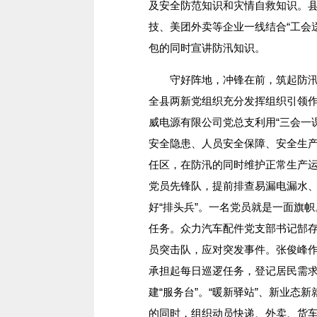
及安全防范知识和灾情自救知识。
技、美团外卖等企业一线结合“工会
包的同时宣讲防汛知识。
守好阵地，冲锋在前，筑起防汛抗灾
全县两新党组织充分发挥组织引领
威电源有限公司党总支利用“三会一
安全隐患、人员安全保障、安全生
任区，在防汛的同时维护正常生产运
党员先锋队，提前排查易漏电漏水
好“排头兵”。一名党员就是一面旗
任务。众力汽车配件党支部书记郜
员突击队，应对突发事件。张俊峰
承担起每日巡逻任务，登记居民需
建“服务台”。“暖新驿站”、新业态
的同时，组织动员快递、外卖、货