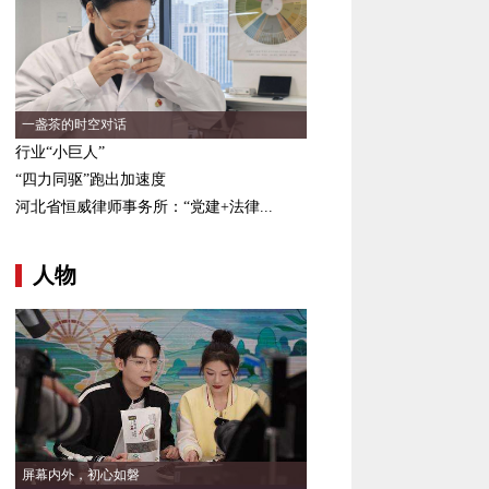
一盏茶的时空对话
行业“小巨人”
“四力同驱”跑出加速度
河北省恒威律师事务所：“党建+法律...
人物
屏幕内外，初心如磐