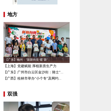
地方
【广东】梅州：“新新向党·暖‘新’...
【上海】党建赋能 厚植新质生产力
【广东】广州市白云区金沙街：骑士“...
【广西】桂林市举办“小个专”及网约...
双强