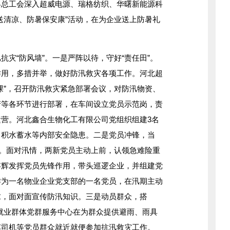
县总工会深入超威电源、瑞格纺织、华曙新能源科
送清凉、防暑保安康”活动，在为企业送上防暑礼
“防风墙”。一是严阵以待，守好“责任田”。
作用，多措并举，做好防汛救灾各项工作。河北超
课”，召开防汛救灾紧急部署会议，对防汛物资、
产等各环节进行部署，在车间设立党员示范岗，责
营。河北鑫合生物化工有限公司党组织组建3名
、积水蓄水等内部安全隐患。二是党员冲锋，当
帜。面对汛情，两新党员主动上前，认领急难险重
存辉发挥党员先锋作用，带头巡逻企业，并组建党
作为一名物业企业党支部的一名党员，在汛期主动
求，面对面宣传防汛知识。三是动员群众，搭
新就业群体党群服务中心在为群众提供避雨、雨具
车司机等党员群众就近就便参加抗汛救灾工作。