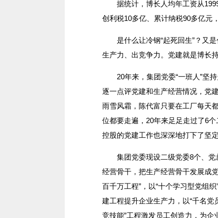
据统计，博长人均年工资从1999年
创利税10多亿、累计纳税90多亿
是什么让冷钢“起死回生”？又是什
生产力、出竞争力。党建就是博长持
20年来，集团党委“一班人”坚
逐一点评党建和生产经营情况，党建
雨雪风霜，陈代富只要在工厂每天都
位都要走遍，20年来足足走过了6
控股的党建工作也深深地打下了坚
集团党委现设二级党委8个、党总
经营骨干，把生产经营骨干发展成党
百千万工程”，以“十个学习型党组织
建工程提升企业生产力，以“千名党
竞技能”工程激发员工创造力，为企