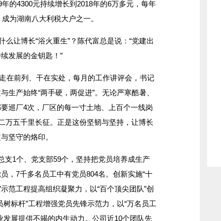
的4300元持续增长到2018年的6万多元，每年
元，成为湖南八大利税大户之一。
么让博长“浴火重生”？陈代富总是说：“党建出
续发展的金钥匙！”
持走在前列、干在实处，每月的工作讲评会，书记
与生产始终“两手硬，两促进”。无论严寒酷暑、
要巡厂4次，厂区的每一寸土地、上百个一线岗
个二万五千里长征。正是这份坚韧与坚持，让博长
定与坚守的烙印。
支1个、党支部59个，坚持把党员培养成生产
员，7千多名员工中有党员804名。创新实施“十
”示范工程提高组织凝聚力，以“百个顶尖团队”创
员树标杆”工程增强党员先锋示范力，以“万名员工
业发展提供不竭的内生动力。公司近10个团队先