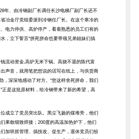
作28年、由冷钢副厂长调任长沙电梯厂副厂长还不
原省冶金厅党组委派到冷钢任厂长。在这个寒冷的
急、电力停供、高炉停产，看着熟悉的员工们有的
水，立下誓言“拼死拼命也要带领兄弟姐妹们搞
流动资金,高炉无米下锅。高烧不退的陈代富
不出声音，就用笔把想说的话写在纸上，与供货商
的劲，深深地感动了对方。“您这样舍死拼命，我们
”正是这批原材料，给冷钢带来了新的希望，高
成立了党员突出队。黑尘飞扬的煤堆旁，他们
们果敢细致焊接；200度的高温加热炉下，他们
员们加班抓管理、搞技改、促生产，退休党员们纷