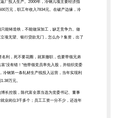
返厂投入生产。2000年，冷钢几项主要经济指
600万元，职工年收入7834元。在破产边缘，冷
钢只能铸造铁，不能做深加工，缺乏竞争力。做
家立项无望、银行贷款无门，怎么办？集资，出了
名利，死不要花圈，就算撤职，也要带领兄弟
共富’没有错！”他带领党员率先入股，并组织党委
后，冷钢第一条轧材生产线投入运营，当年实现利
1.38万元。
的博长控股，陈代富全票当选为党委书记、董事
就业岗位3千多个；员工工资一分不少，还连年