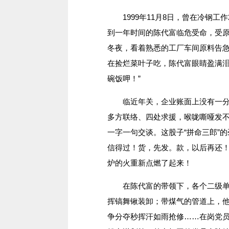
1999年11月8日，曾在冷钢工
到一年时间的陈代富临危受命，受
冬夜，看着熟悉的工厂车间原料告
在捡烂菜叶子吃，陈代富眼睛盈满泪
碗饭呷！”
临近年关，企业账面上没有一分钱
多方联络、四处求援，喉咙嘶哑发
一字一句交谈。这股子“拼命三郎”
信得过！货，先发。款，以后再还！
炉的火重新点燃了起来！
在陈代富的带领下，各个二级单位
挥镐舞锹装卸；带煤气的管道上，他
争分夺秒挥汗如雨抢修……在岗党