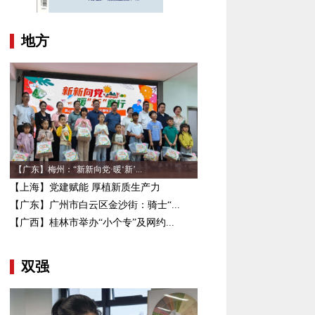
地方
【广东】梅州：“新新向党·暖‘新’...
【上海】党建赋能 厚植新质生产力
【广东】广州市白云区金沙街：骑士“...
【广西】桂林市举办“小个专”及网约...
双强