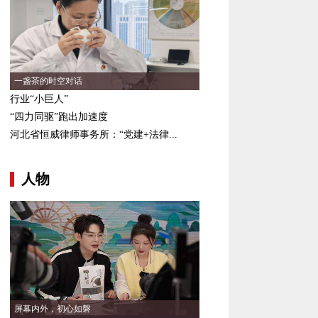
一盏茶的时空对话
行业“小巨人”
“四力同驱”跑出加速度
河北省恒威律师事务所：“党建+法律...
人物
屏幕内外，初心如磐