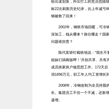
纷出谋划策，外出打工的党员也陆续
标22次刷新历史纪录，比上年减亏8
钢被救了回来！
2002年，钢铁市场回暖，可冷
深加工，钱从哪来？路往哪走？国
问题谁担责？
陈代富斩钉截铁地说：“我生不要
姐妹们搞碗饭呷！‘共创共享、共有
成员挨家挨户做思想工作。172天
润1896万元，职工年人均工资增长到
2008年，冷钢改制为全员持股
长。集团员工不但一个不减，还新增
递增。