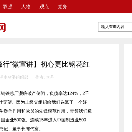
双强
人物
观点
党务
锋行”微宣讲】初心更比钢花红
 湖南省委组织部
作者: 李丹
铁总厂濒临破产倒闭，负债率达124%，2千
计无望。因为上级党组织给我们选派了一个好
战斗堡垒作用和党员的先锋模范作用，带领我们迎
国企业500强、连续15年进入中国制造业500
委书记、董事长陈代富。