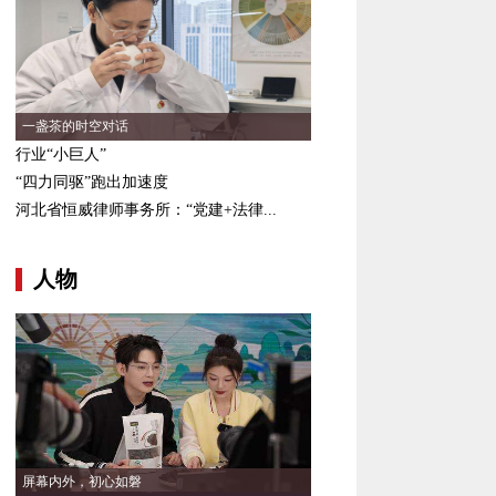
一盏茶的时空对话
行业“小巨人”
“四力同驱”跑出加速度
河北省恒威律师事务所：“党建+法律...
人物
屏幕内外，初心如磐