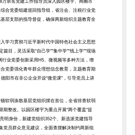
.8万余名党建工作指导员深入园区楼宇、商圈市
二综合党委组建巡回指导组，省注会、注税行业党
属基层支部的指导督促，确保两新组织主题教育全
学习贯彻习近平新时代中国特色社会主义思想
篇目，灵活采取“自己学”“集中学”“线上学”“现场
网行业党委创新采用H5、微视频等多种方法，增
联合党委强化青年群众理想信念教育，主题教育期
。德阳市在非公企业开设“微党课”，引导党员上讲
软弱涣散基层党组织摆在首位，全省排查软弱
限期整改。以园区楼宇为重点开展“两个覆盖”提
员”亮明身份，新建党组织352个、新选派党建指导
搜集党员群众意见建议，全面查摆解决制约两新组