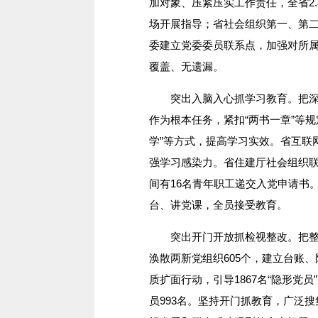
加对象、压紧压实工作责任，全省2
场开展指导；省社会组织第一、第
委建立党委委员联系点，加强对所
覆盖、无遗漏。
突出入脑入心抓学习教育。把深入
作为根本任务，紧扣“两书一章”等规定
学”等方式，提高学习实效。省互联
强学习感染力。省住建厅社会组织
间有16名青年职工递交入党申请书
台、讲党课，全员接受教育。
突出开门开放抓检视整改。把整顿
涣散两新党组织605个，建立台账、
质扩面行动，引导1867名“隐形党
员993名。坚持开门抓教育，广泛