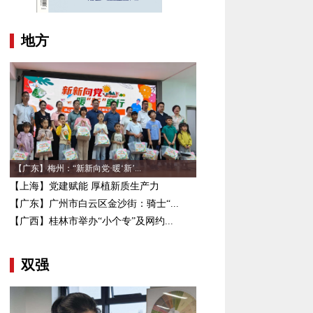
地方
【广东】梅州：“新新向党·暖‘新’...
【上海】党建赋能 厚植新质生产力
【广东】广州市白云区金沙街：骑士“...
【广西】桂林市举办“小个专”及网约...
双强