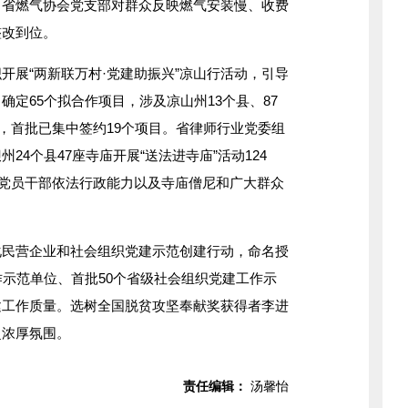
。省燃气协会党支部对群众反映燃气安装慢、收费
整改到位。
展“两新联万村·党建助振兴”凉山行活动，引导
定65个拟合作项目，涉及凉山州13个县、87
口，首批已集中签约19个项目。省律师行业党委组
24个县47座寺庙开展“送法进寺庙”活动124
当地党员干部依法行政能力以及寺庙僧尼和广大群众
营企业和社会组织党建示范创建行动，命名授
作示范单位、首批50个省级社会组织党建工作示
建工作质量。选树全国脱贫攻坚奉献奖获得者李进
超浓厚氛围。
责任编辑：
汤馨怡