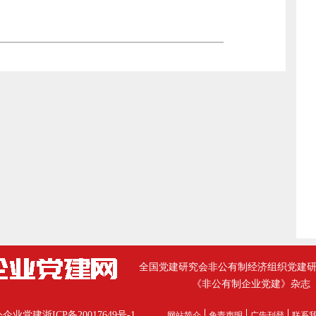
全国党建研究会非公有制经济组织党建
《非公有制企业党建》杂志
公企业党建
浙ICP备20017649号-1
网站简介
免责声明
广告刊登
联系