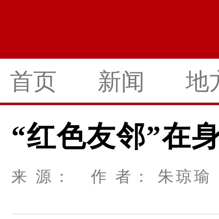
首页
新闻
地
“红色友邻”在
来 源： 作 者： 朱琼