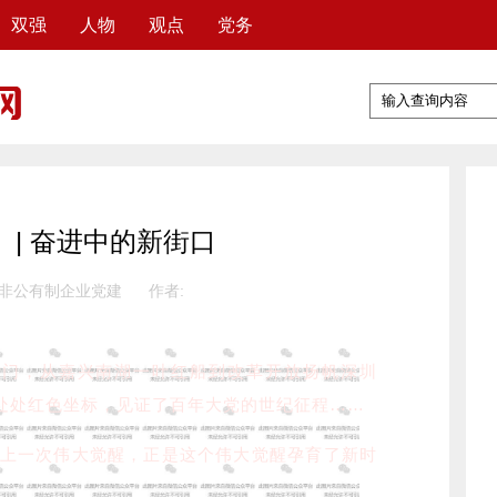
双强
人物
观点
党务
）| 奋进中的新街口
 非公有制企业党建
作者:
安门，从嘉兴南湖一叶红船到改革开放扬帆深圳
处处红色坐标，见证了百年大党的世纪征程……
史上一次伟大觉醒，正是这个伟大觉醒孕育了新时