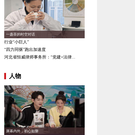
一盏茶的时空对话
行业“小巨人”
“四力同驱”跑出加速度
河北省恒威律师事务所：“党建+法律...
人物
屏幕内外，初心如磐