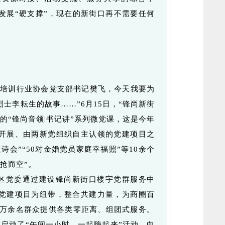
为发展“硬支撑”，现在的新街口再不需要任何
会培训行业协会党支部书记樊飞，今天我要为
士李耘生的故事……”6月15日，“锋尚新街
的“锋尚音领|书记讲”系列微党课，这是今年
开展、由两新党组织自主认领的党建项目之
诗会”“50对金婚党员家庭幸福照”等10余个
抢而空”。
区党委通过建设锋尚新街口楼宇党群服务中
党建项目为纽带，整合共建力量，为商圈百
员、万余名群众提供各类零距离、组团式服务。
委启动了“午间一小时，一起嗨起来”活动，向