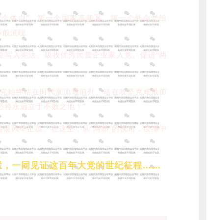
“个体户”、第一个国家高新区、第一个外企党组
笋般涌现。
位写入宪法、吸收优秀民营企业家入党、促进“两
们党始终站在时代潮流最前列、站在攻坚克难最前
必将永远立于不败之地！”
恰是风华正茂。在这里，从“两新”的视角，读懂中
栏，一同见证这百年大党的世纪征程……