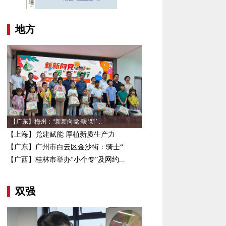
地方
【广东】梅州：“新新向党·暖‘新’...
【上海】党建赋能 厚植新质生产力
【广东】广州市白云区金沙街：骑士“...
【广西】桂林市举办“小个专”及网约...
双强