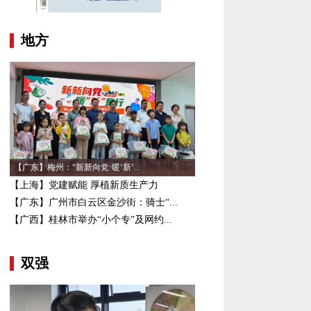
地方
【广东】梅州：“新新向党·暖‘新’...
【上海】党建赋能 厚植新质生产力
【广东】广州市白云区金沙街：骑士“...
【广西】桂林市举办“小个专”及网约...
双强