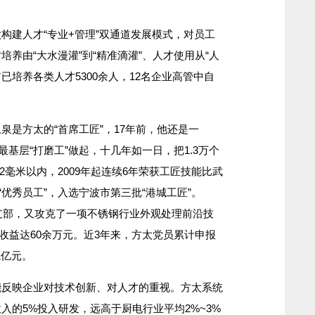
建人才“专业+管理”双通道发展模式，对员工
养由“大水漫灌”到“精准滴灌”、人才使用从“人
前已培养各类人才5300余人，12名企业高管中自
是方太的“首席工匠”，17年前，他还是一
最基层“打磨工”做起，十几年如一日，把1.3万个
2毫米以内，2009年起连续6年荣获工匠技能比武
“优秀员工”，入选宁波市第三批“港城工匠”。
党支部，又攻克了一项不锈钢行业外观处理前沿技
济收益达60余万元。近3年来，方太党员累计申报
1亿元。
映企业对技术创新、对人才的重视。方太系统
入的5%投入研发，远高于厨电行业平均2%~3%