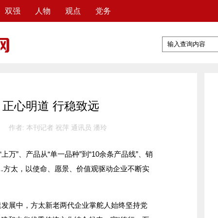
双强
人物
观点
党务
正心明道 行稳致远
作者: 本刊记者 祝萍 通讯员 潘玲
万”、产品从“单一品种”到“10余条产品线”、销
……方太，以使命、愿景、价值观驱动企业不断实
发展中，方太新老两代企业掌舵人始终坚持党