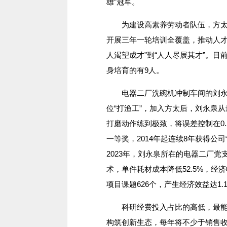
雄”冠军。
为建设高素养劳动者队伍，方太构
开展三年一轮培训全覆盖，推动人才培
人渴望成才”到“人人尽展其才”。目
身培育的有9人。
电器二厂洗碗机冲制车间的刘永泉
位“打渔工”，加入方太后，刘永泉从
打磨动作练到极致，将误差控制在0.
一等奖，2014年起连续8年获得公司
2023年，刘永泉所在的电器二厂
术，单件耗材成本降低52.5%，经
项目课题626个，产生经济效益达1.
科研经费投入占比的高低，最能反
构筑创新生态，每年将不少于销售收