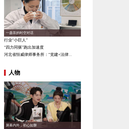
一盏茶的时空对话
行业“小巨人”
“四力同驱”跑出加速度
河北省恒威律师事务所：“党建+法律...
人物
屏幕内外，初心如磐