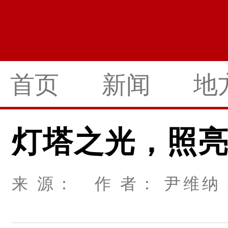
首页
新闻
地
灯塔之光，照
来 源： 作 者： 尹维纳 刘