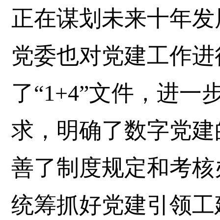
正在谋划未来十年发
党委也对党建工作进
了“1+4”文件，进
求，明确了数字党建
善了制度规定和考核
统筹抓好党建引领工