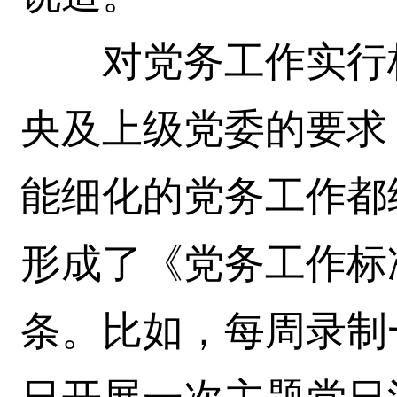
对党务工作实行标
央及上级党委的要求
能细化的党务工作都
形成了《党务工作标
条。比如，每周录制