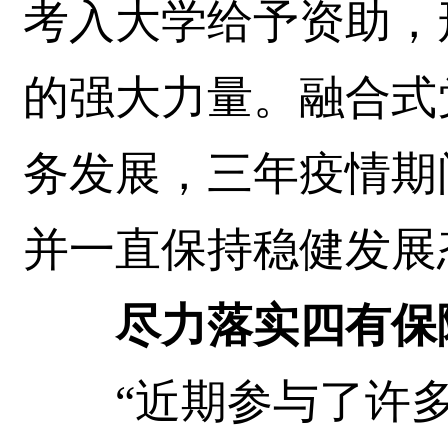
考入大学给予资助，
的强大力量。融合式
务发展，三年疫情期
并一直保持稳健发展
尽力落实四有保障
“近期参与了许多