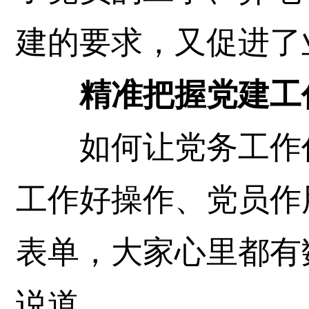
建的要求，又促进了
精准把握党建工作
如何让党务工作任
工作好操作、党员作
表单，大家心里都有
说道。