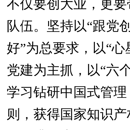
不仅要创大业，更要
队伍。坚持以“跟党创
好”为总要求，以“心
党建为主抓，以“六
学习钻研中国式管理，
则，获得国家知识产