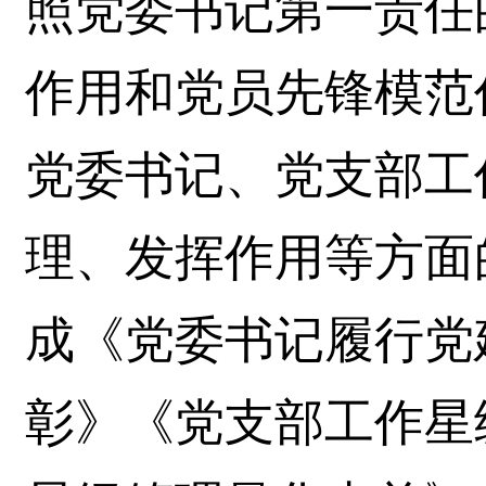
照党委书记第一责任
作用和党员先锋模范
党委书记、党支部工
理、发挥作用等方面
成《党委书记履行党
彰》《党支部工作星