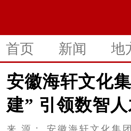
首页
新闻
地
安徽海轩文化集
建” 引领数智
来 源： 安徽海轩文化集