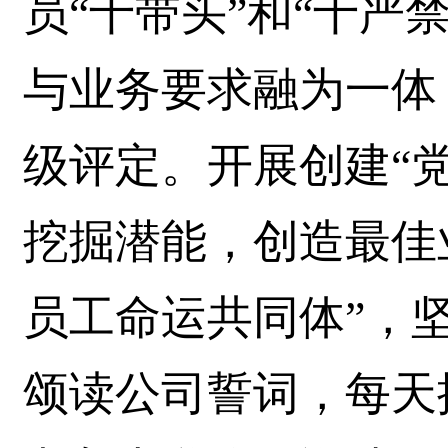
员“十带头”和“十严
与业务要求融为一体
级评定。开展创建“
挖掘潜能，创造最佳
员工命运共同体”，
颂读公司誓词，每天