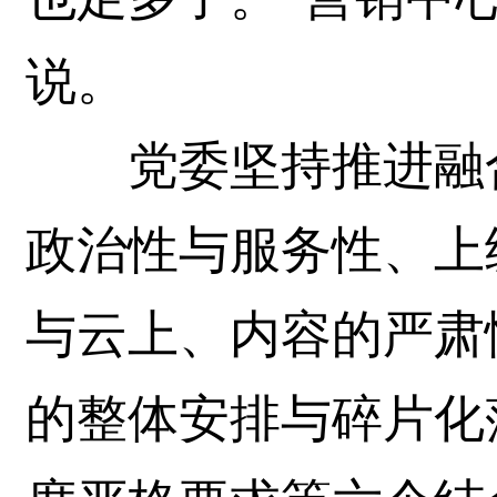
说。
党委坚持推进融合
政治性与服务性、上
与云上、内容的严肃
的整体安排与碎片化