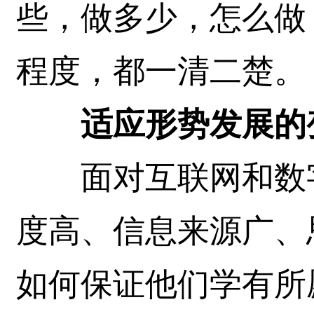
些，做多少，怎么做
程度，都一清二楚。
适应形势发展的变
面对互联网和数字
度高、信息来源广、
如何保证他们学有所