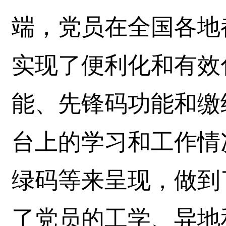
端，党员在全国各地
实现了便利化和有效
能、先锋码功能和缴
台上的学习和工作情
绿码等来呈现，做到
了党员的工学、异地