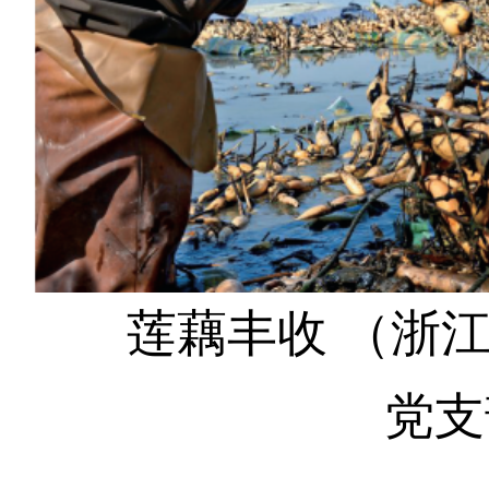
莲藕丰收 （浙江
党支