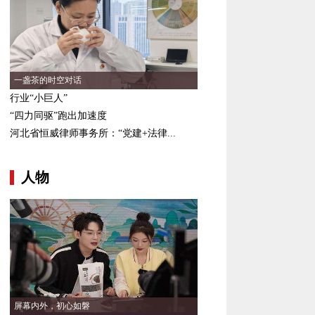
一盏茶的时空对话
行业“小巨人”
“四力同驱”跑出加速度
河北省恒威律师事务所：“党建+法律...
人物
屏幕内外，初心如磐