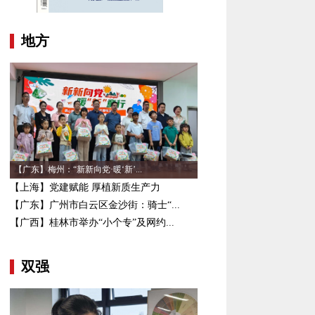
地方
【广东】梅州：“新新向党·暖‘新’...
【上海】党建赋能 厚植新质生产力
【广东】广州市白云区金沙街：骑士“...
【广西】桂林市举办“小个专”及网约...
双强