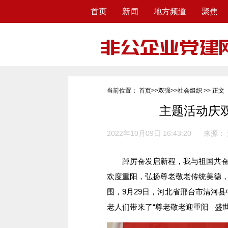
首页
新闻
地方频道
聚焦
当前位置：
首页
>>
双强
>>
社会组织
>> 正文
主题活动庆
2022年10月09日 16:43:20
来源：
踔厉奋发启新程，我与祖国共奋进
欢度重阳，弘扬尊老敬老传统美德
围，9月29日，河北省邢台市清河
老人们带来了“尊老敬老迎重阳 盛