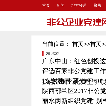
首页
新闻
地方频道
聚焦
当前位置：
首页
>>
首页
>
热门推荐
广东中山：红色创投这
评选百家非公党建工作
“东创建国·新光杯”2
抓点带面强化典型引领
陕西鄠邑区2017非公
丽水两新组织党建“别