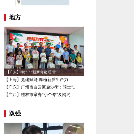
地方
【广东】梅州：“新新向党·暖‘新’...
【上海】党建赋能 厚植新质生产力
【广东】广州市白云区金沙街：骑士“...
【广西】桂林市举办“小个专”及网约...
双强