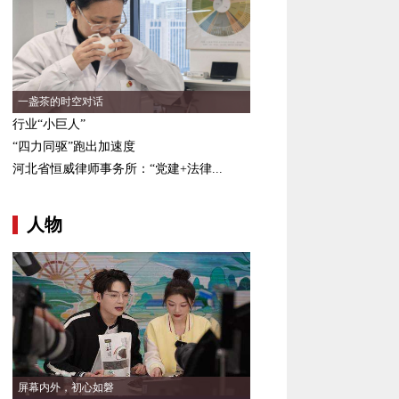
一盏茶的时空对话
行业“小巨人”
“四力同驱”跑出加速度
河北省恒威律师事务所：“党建+法律...
人物
屏幕内外，初心如磐