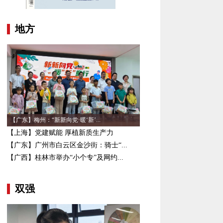
地方
【广东】梅州：“新新向党·暖‘新’...
【上海】党建赋能 厚植新质生产力
【广东】广州市白云区金沙街：骑士“...
【广西】桂林市举办“小个专”及网约...
双强