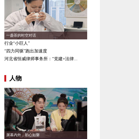
一盏茶的时空对话
行业“小巨人”
“四力同驱”跑出加速度
河北省恒威律师事务所：“党建+法律...
人物
屏幕内外，初心如磐