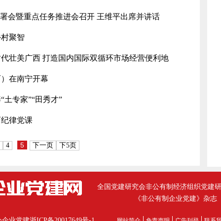
部署会暨重点任务推进会召开 王维平出席并讲话
乡村聚智
代壮美广西 打造国内国际双循环市场经营便利地
西）在南宁开幕
土专家”“田秀才”
育纪律党课
5
4
下一页
下5页
全国党建研究会非公有制经济组织党建
《非公有制企业党建》杂志
公企业党建
浙ICP备20017649号-1
网站简介
免责声明
广告刊登
联系