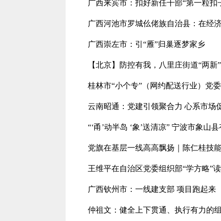
广西来宾市：扣好新任干部“第一粒扣
广西河池市罗城仫佬族自治县：在经济
广西崇左市：引“雁”归巢逐梦家乡
【北京】防控有我，八里庄街道“两新
桂林市“小个专”（网约配送行业）党
云南昭通：党建引领聚合力 心系市场
“‘甬’动半岛 ‘象’送清凉” 宁波市象山
党旗在基层一线高高飘扬｜陈仁桂技
王维平在自治区党委组织部“学方略”读
广西钦州市：一线建支部 项目跑起来
仲祖文：健全上下贯通、执行有力的