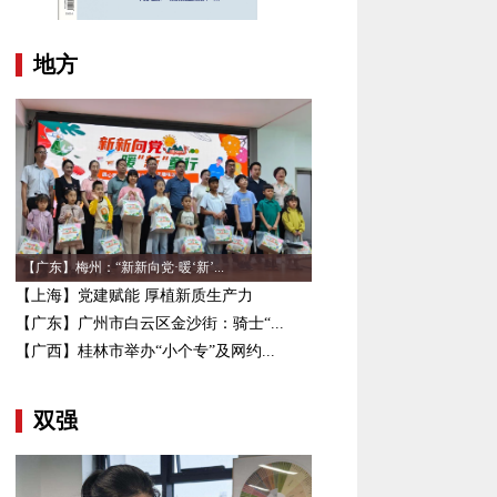
地方
【广东】梅州：“新新向党·暖‘新’...
【上海】党建赋能 厚植新质生产力
【广东】广州市白云区金沙街：骑士“...
【广西】桂林市举办“小个专”及网约...
双强