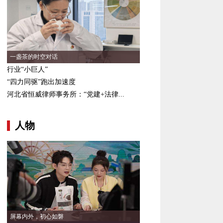
一盏茶的时空对话
行业“小巨人”
“四力同驱”跑出加速度
河北省恒威律师事务所：“党建+法律...
人物
屏幕内外，初心如磐